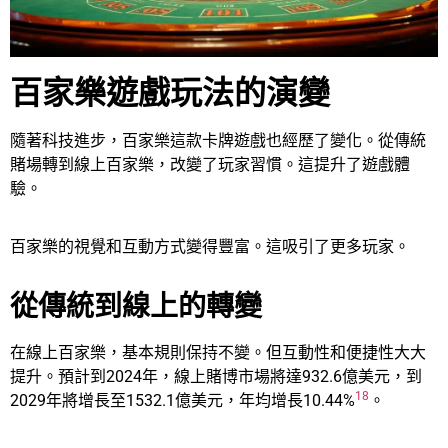
百家樂遊戲玩法的演變
隨著科技進步，百家樂這款卡牌遊戲也經歷了變化。從傳統
賭場轉到線上百家樂，改變了玩家習慣。這提升了遊戲體
驗。
百家樂的視覺和互動方式變得豐富。這吸引了更多玩家。
從傳統到線上的轉變
在線上百家樂，基本規則保持不變。但互動性和便捷性大大
提升。預計到2024年，線上賭博市場將達932.6億美元，到
18
2029年將增長至1532.1億美元，年均增長10.44%
。