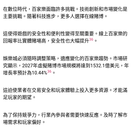
在數位時代，百家樂面臨許多挑戰。技術創新和市場變化是
主要挑戰。隨著科技進步，更多人選擇在線賭博。
這使得遊戲的安全性和便利性變得至關重要。線上百家樂的
36
回報率比實體賭場高，安全性也大幅提升
。
娛樂城必須隨時調整策略，適應變化的百家樂趨勢。市場研
究顯示，2027年虛擬賭博市場規模將達到1532.1億美元，年
36
增長率預計為10.44%
。
這迫使業者在交易安全和玩家體驗上投入更多資源。才能滿
足玩家的期望。
為了保持競爭力，行業內參與者需要快速反應。及時了解市
場需求和玩家偏好。