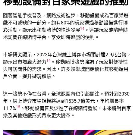
移動設備對百家樂遊戲的推動
隨著智能手機普及，網路技術進步，移動設備成為百家樂遊
戲不可或缺的一部分。約有80%的玩家通過移動設備進行博
14
彩活動，顯示出移動賭博的快速發展
。這讓玩家能隨時隨
地訪問在線賭博平台，享受即時遊戲的便利。
市場研究顯示，2023年台灣線上博弈市場預計達2.9兆台幣，
14
顯示出市場龐大潛力
。移動賭博趨勢強調了玩家對便捷性
與可訪問性的需求。因此，許多娛樂城開始優化其移動端用
戶介面，提升遊玩體驗。
這一趨勢不僅在台灣，全球範圍內也引起關注。預計到2030
年，線上博弈市場規模將達到1535.7億美元，年均增長率
15
11.7%
。移動設備普及促進了在線賭博發展，未來將對百家
樂及其他遊戲形式帶來更大變革。