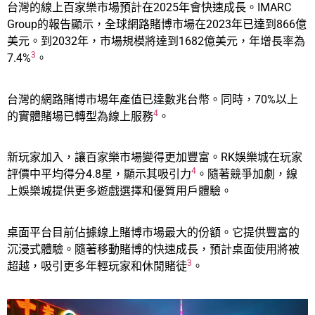
台灣的線上百家樂市場預計在2025年會快速成長。IMARC
Group的報告顯示，全球網路賭博市場在2023年已達到866億
美元。到2032年，市場規模將達到1682億美元，年增長率為
3
7.4%
。
台灣的網路賭博市場年產值已達數兆台幣。同時，70%以上
4
的實體賭場已轉型為線上服務
。
新玩家加入，讓百家樂市場變得更加豐富。RK娛樂城在玩家
4
評價中平均得分4.8星，顯示其吸引力
。隨著競爭加劇，線
上娛樂城提供更多遊戲選擇和優質用戶體驗。
桌面平台目前佔據線上賭博市場最大的份額。它提供豐富的
沉浸式體驗。隨著移動賭博的快速成長，預計桌面使用將被
3
超越，吸引更多年輕玩家和休閒賭徒
。