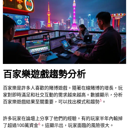
百家樂遊戲趨勢分析
百家樂是許多人喜歡的賭博遊戲。隨著在線賭博的增長，玩
家對即時滿足和社交互動的需求越來越高。數據顯示，分析
5
百家樂遊戲結果至關重要，可以找出模式和趨勢
。
許多玩家在論壇上分享了他們的經驗。有的玩家半年內輸掉
6
了超過100萬資金
。這顯示出，玩家面臨的風險很大。