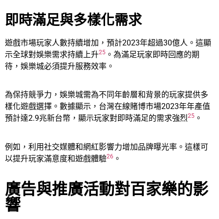
即時滿足與多樣化需求
遊戲市場玩家人數持續增加，預計2023年超過30億人。這顯
25
示全球對娛樂需求持續上升
。為滿足玩家即時回應的期
待，娛樂城必須提升服務效率。
為保持競爭力，娛樂城需為不同年齡層和背景的玩家提供多
樣化遊戲選擇。數據顯示，台灣在線賭博市場2023年年產值
25
預計達2.9兆新台幣，顯示玩家對即時滿足的需求強烈
。
例如，利用社交媒體和網紅影響力增加品牌曝光率。這樣可
26
以提升玩家滿意度和遊戲體驗
。
廣告與推廣活動對百家樂的影
響