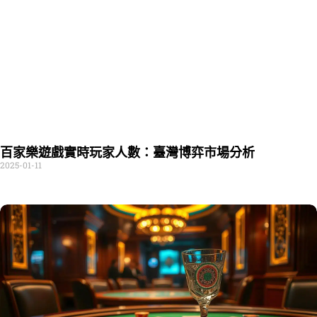
百家樂遊戲實時玩家人數：臺灣博弈市場分析
2025-01-11