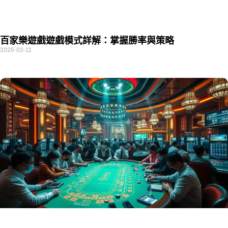
百家樂遊戲遊戲模式詳解：掌握勝率與策略
2025-03-12