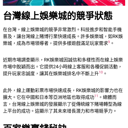
台灣線上娛樂城的競爭狀態
在台灣，線上娛樂城的競爭非常激烈。科技進步和智能手機
普及，讓台灣線上賭博行業快速成長。許多娛樂城，如RK娛
9
樂城，成為市場領導者，提供多樣遊戲滿足玩家需求
。
近期市場調查顯示，RK娛樂城因誠信和多樣性而在線上娛樂
市場中脫穎而出。它提供24小時線上客服和各種促銷活動，
10
提升玩家忠誠度，讓其在娛樂城排名中不斷上升
。
此外，線上運動彩票市場快速成長，RK娛樂城的影響力也在
11
擴大。它在中國和日本等亞洲地區也取得成功
。總體而
言，台灣線上娛樂城的發展顯示了從傳統線下賭場轉型為線
上平台的成功。這顯示了其未來增長潛力和市場競爭力。