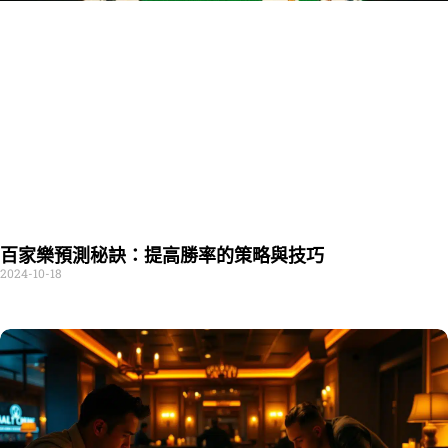
百家樂預測秘訣：提高勝率的策略與技巧
2024-10-18