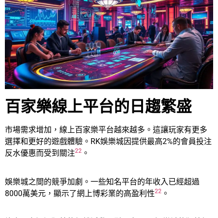
百家樂線上平台的日趨繁盛
市場需求增加，線上百家樂平台越來越多。這讓玩家有更多
選擇和更好的遊戲體驗。RK娛樂城因提供最高2%的會員投注
22
反水優惠而受到關注
。
娛樂城之間的競爭加劇。一些知名平台的年收入已經超過
22
8000萬美元，顯示了網上博彩業的高盈利性
。