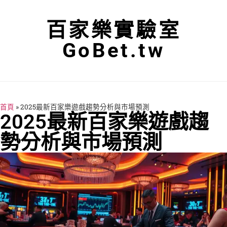
百家樂實驗室
GoBet.tw
首頁
»
2025最新百家樂遊戲趨勢分析與市場預測
2025最新百家樂遊戲趨
勢分析與市場預測