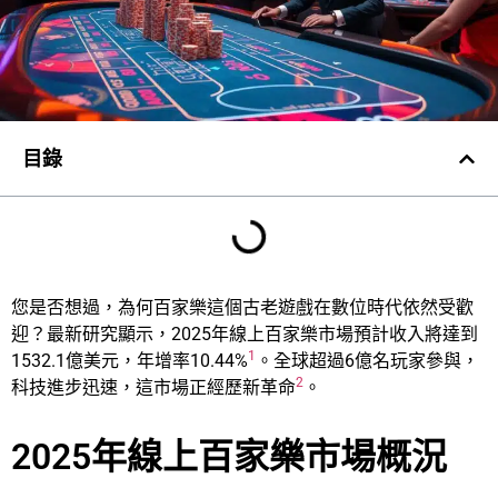
目錄
您是否想過，為何百家樂這個古老遊戲在數位時代依然受歡
迎？最新研究顯示，2025年線上百家樂市場預計收入將達到
1
1532.1億美元，年增率10.44%
。全球超過6億名玩家參與，
2
科技進步迅速，這市場正經歷新革命
。
2025年線上百家樂市場概況