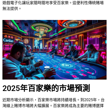
遊戲電子化讓玩家隨時隨地享受百家樂。這便利性傳統賭場
無法提供。
2025年百家樂的市場預測
近期市場分析顯示，百家樂市場將持續增長。到2025年，台
灣線上賭博市場將大幅擴展。百家樂將成為主要的賭博選擇