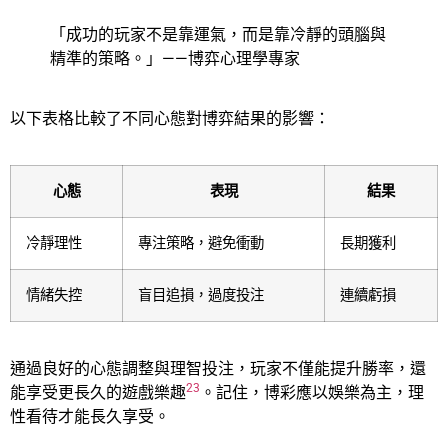
「成功的玩家不是靠運氣，而是靠冷靜的頭腦與
精準的策略。」——博弈心理學專家
以下表格比較了不同心態對博弈結果的影響：
心態
表現
結果
冷靜理性
專注策略，避免衝動
長期獲利
情緒失控
盲目追損，過度投注
連續虧損
通過良好的心態調整與理智投注，玩家不僅能提升勝率，還
23
能享受更長久的遊戲樂趣
。記住，博彩應以娛樂為主，理
性看待才能長久享受。