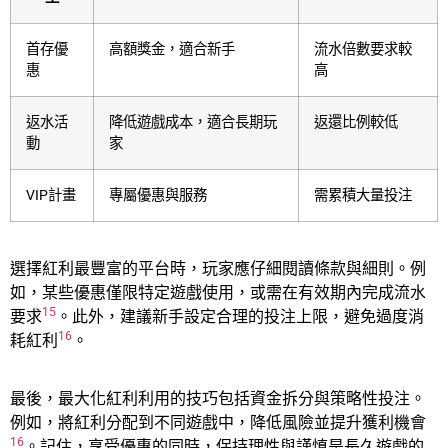
首存優
高額獎金，適合新手
流水倍數要求較
惠
高
返水活
降低遊戲成本，適合長期玩
返還比例較低
動
家
VIP計畫
專屬優惠與服務
需累積大量投注
選擇紅利最豐富的平台時，玩家應仔細閱讀條款與細則。例
如，某些優惠僅限特定遊戲使用，或需在有效期內完成流水
15
要求
。此外，建議新手設定合理的投注上限，避免過度消
16
耗紅利
。
最後，最大化紅利利用的技巧包括資金拆分與策略性投注。
例如，將紅利分配到不同遊戲中，降低風險並提升獲利機會
16
。記住，享受優惠的同時，保持理性與謹慎是長久遊戲的