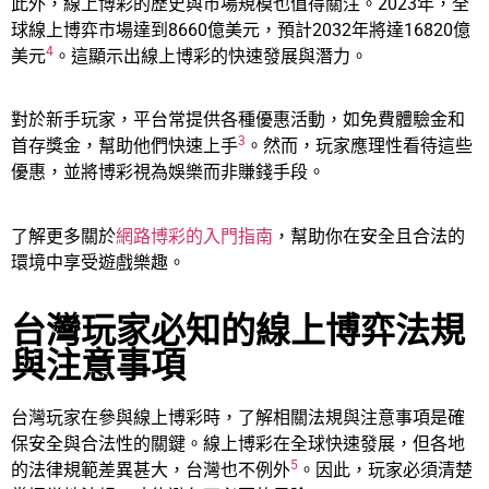
此外，線上博彩的歷史與市場規模也值得關注。2023年，全
球線上博弈市場達到8660億美元，預計2032年將達16820億
4
美元
。這顯示出線上博彩的快速發展與潛力。
對於新手玩家，平台常提供各種優惠活動，如免費體驗金和
3
首存獎金，幫助他們快速上手
。然而，玩家應理性看待這些
優惠，並將博彩視為娛樂而非賺錢手段。
了解更多關於
網路博彩的入門指南
，幫助你在安全且合法的
環境中享受遊戲樂趣。
台灣玩家必知的線上博弈法規
與注意事項
台灣玩家在參與線上博彩時，了解相關法規與注意事項是確
保安全與合法性的關鍵。線上博彩在全球快速發展，但各地
5
的法律規範差異甚大，台灣也不例外
。因此，玩家必須清楚