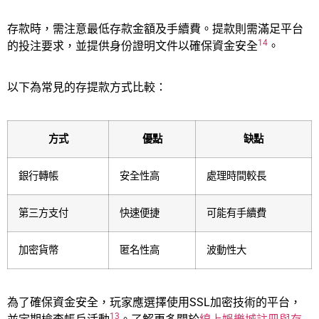
存款時，需注意最低存款金額及手續費。提款則需滿足平台
14
的投注要求，並提供身份證明文件以確保資金安全
。
以下為常見的存提款方式比較：
方式
優點
缺點
銀行轉帳
安全性高
處理時間較長
第三方支付
快速便捷
可能有手續費
加密貨幣
匿名性高
波動性大
為了確保資金安全，玩家應選擇使用SSL加密技術的平台，
13