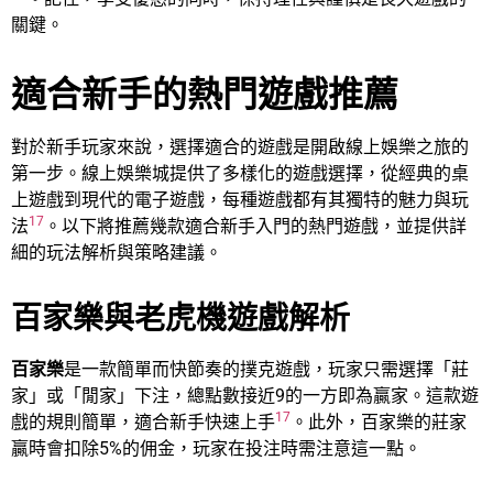
關鍵。
適合新手的熱門遊戲推薦
對於新手玩家來說，選擇適合的遊戲是開啟線上娛樂之旅的
第一步。線上娛樂城提供了多樣化的遊戲選擇，從經典的桌
上遊戲到現代的電子遊戲，每種遊戲都有其獨特的魅力與玩
17
法
。以下將推薦幾款適合新手入門的熱門遊戲，並提供詳
細的玩法解析與策略建議。
百家樂與老虎機遊戲解析
百家樂
是一款簡單而快節奏的撲克遊戲，玩家只需選擇「莊
家」或「閒家」下注，總點數接近9的一方即為贏家。這款遊
17
戲的規則簡單，適合新手快速上手
。此外，百家樂的莊家
贏時會扣除5%的佣金，玩家在投注時需注意這一點。