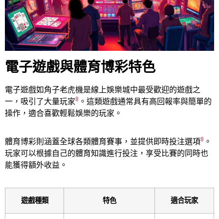
電子遊戲與體育博彩特色
電子遊戲如角子老虎機是線上娛樂城中最受歡迎的遊戲之
8
一，吸引了大量玩家
。這類遊戲通常具有高回報率與簡單的
操作，適合喜歡輕鬆娛樂的玩家。
8
體育博彩則涵蓋全球各類體育賽事，並提供即時投注選項
。
玩家可以根據自己的體育知識進行投注，享受比賽的同時也
能獲得額外收益。
遊戲種類
特色
適合玩家