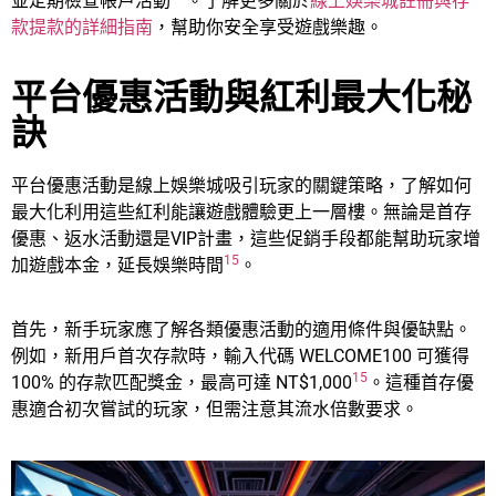
並定期檢查帳戶活動
。了解更多關於
線上娛樂城註冊與存
款提款的詳細指南
，幫助你安全享受遊戲樂趣。
平台優惠活動與紅利最大化秘
訣
平台優惠活動是線上娛樂城吸引玩家的關鍵策略，了解如何
最大化利用這些紅利能讓遊戲體驗更上一層樓。無論是首存
優惠、返水活動還是VIP計畫，這些促銷手段都能幫助玩家增
15
加遊戲本金，延長娛樂時間
。
首先，新手玩家應了解各類優惠活動的適用條件與優缺點。
例如，新用戶首次存款時，輸入代碼 WELCOME100 可獲得
15
100% 的存款匹配獎金，最高可達 NT$1,000
。這種首存優
惠適合初次嘗試的玩家，但需注意其流水倍數要求。