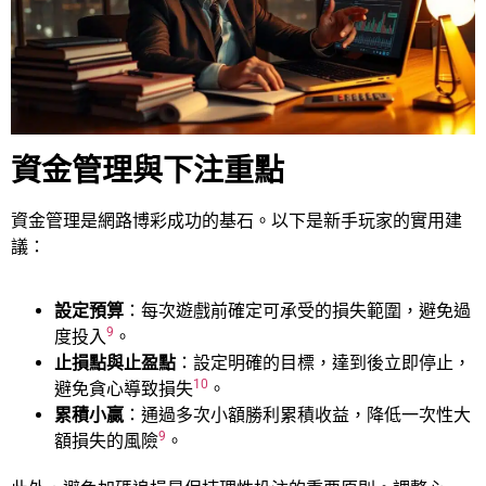
資金管理與下注重點
資金管理是網路博彩成功的基石。以下是新手玩家的實用建
議：
設定預算
：每次遊戲前確定可承受的損失範圍，避免過
9
度投入
。
止損點與止盈點
：設定明確的目標，達到後立即停止，
10
避免貪心導致損失
。
累積小贏
：通過多次小額勝利累積收益，降低一次性大
9
額損失的風險
。