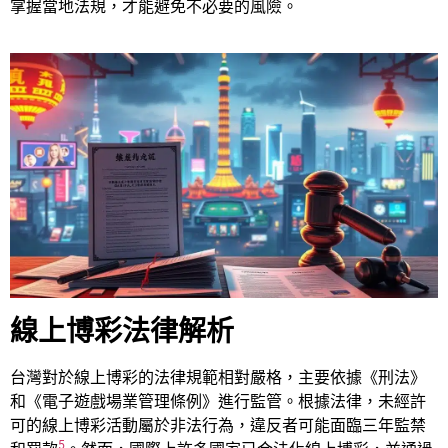
掌握當地法規，才能避免不必要的風險。
線上博彩法律解析
台灣對於線上博彩的法律規範相對嚴格，主要依據《刑法》
和《電子遊戲場業管理條例》進行監管。根據法律，未經許
可的線上博彩活動屬於非法行為，違反者可能面臨三年監禁
5