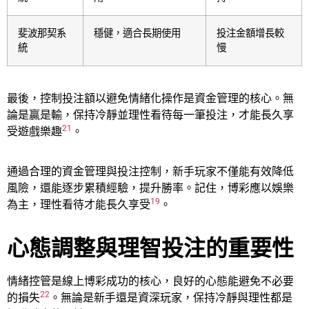
斐波那契系
穩健，適合長期使用
投注金額增長較
統
慢
最後，控制投注額以避免情緒化操作是資金管理的核心。無
論是贏是輸，保持冷靜並理性看待每一筆投注，才能長久享
21
受遊戲樂趣
。
通過合理的資金管理與投注控制，新手玩家不僅能有效降低
風險，還能逐步累積經驗，提升勝率。記住，博彩應以娛樂
19
為主，理性看待才能長久享受
。
心態調整與理智投注的重要性
情緒控管是線上博彩成功的核心，良好的心態能避免不必要
22
的損失
。無論是新手還是資深玩家，保持冷靜與理性都是