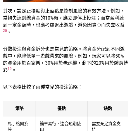
其次，設定止損點與止盈點是控制風險的有效方法。例如，
當損失達到總資金的10%時，應立即停止投注；而當盈利達
到一定金額時，也應考慮退出遊戲，避免因貪心而失去收益
20
。
分散投注與資金拆分也是常見的策略。將資金分配到不同遊
戲中，能降低單一遊戲帶來的風險。例如，玩家可以將50%
的資金用於百家樂，30%用於老虎機，剩下的20%用於體育博
19
彩
。
以下表格比較了兩種常見的投注策略：
策略
優點
缺點
馬丁格爾系
簡單易行，適合短期使
需要充足資金支
統
用
持