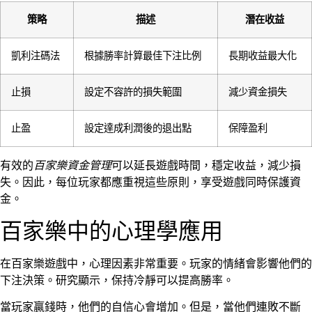
策略
描述
潛在收益
凱利注碼法
根據勝率計算最佳下注比例
長期收益最大化
止損
設定不容許的損失範圍
減少資金損失
止盈
設定達成利潤後的退出點
保障盈利
有效的
百家樂資金管理
可以延長遊戲時間，穩定收益，減少損
失。因此，每位玩家都應重視這些原則，享受遊戲同時保護資
金。
百家樂中的心理學應用
在百家樂遊戲中，心理因素非常重要。玩家的情緒會影響他們的
下注決策。研究顯示，保持冷靜可以提高勝率。
當玩家贏錢時，他們的自信心會增加。但是，當他們連敗不斷