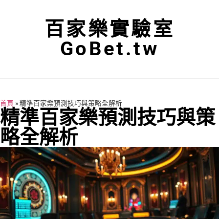
百家樂實驗室
GoBet.tw
首頁
»
精準百家樂預測技巧與策略全解析
精準百家樂預測技巧與策
略全解析