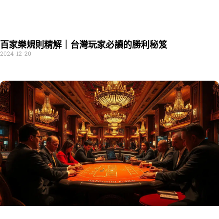
百家樂規則精解｜台灣玩家必讀的勝利秘笈
2024-12-20