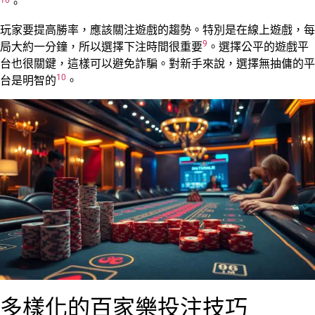
。
玩家要提高勝率，應該關注遊戲的趨勢。特別是在線上遊戲，每
9
局大約一分鐘，所以選擇下注時間很重要
。選擇公平的遊戲平
台也很關鍵，這樣可以避免詐騙。對新手來說，選擇無抽傭的平
10
台是明智的
。
多樣化的百家樂投注技巧