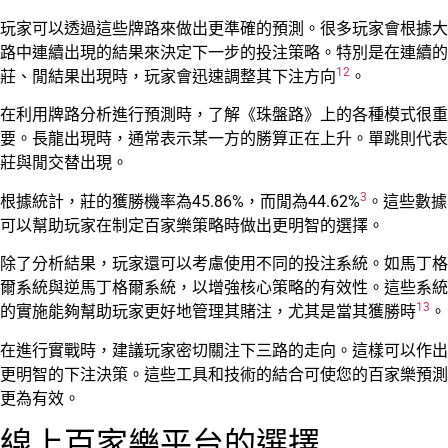
玩家可以透過這些牌路來做出更準確的預測。很多玩家會根據大
路中連續出現的結果來決定下一步的投注策略。特別是在連續的
12
莊、閒結果出現時，玩家會迅速調整其下注方向
。
在利用牌路分析進行預測時，了解《珠盤路》上的各種模式很重
要。長龍出現時，通常表示某一方的勝算正在上升。單跳則代表
莊與閒交替出現。
3
根據統計，莊的獲勝機率為45.86%，而閒為44.62%
。這些數據
可以幫助玩家在制定百家樂策略時做出更明智的選擇。
除了分析結果，玩家還可以考慮使用不同的投注系統。如馬丁格
爾系統與逆馬丁格爾系統，以增強核心策略的有效性。這些系統
13
的實施能夠幫助玩家更好地管理其賭注，尤其是當其獲勝時
。
在進行實戰時，建議玩家密切關注下三路的走向。這樣可以作出
更明智的下注決策。這些工具和技術的結合可使您的百家樂預測
更為有效。
線上百家樂平台的選擇