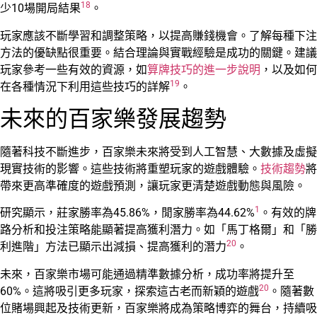
18
少10場開局結果
。
玩家應該不斷學習和調整策略，以提高賺錢機會。了解每種下注
方法的優缺點很重要。結合理論與實戰經驗是成功的關鍵。建議
玩家參考一些有效的資源，如
算牌技巧的進一步說明
，以及如何
19
在各種情況下利用這些技巧的詳解
。
未來的百家樂發展趨勢
隨著科技不斷進步，百家樂未來將受到人工智慧、大數據及虛擬
現實技術的影響。這些技術將重塑玩家的遊戲體驗。
技術趨勢
將
帶來更高準確度的遊戲預測，讓玩家更清楚遊戲動態與風險。
1
研究顯示，莊家勝率為45.86%，閒家勝率為44.62%
。有效的牌
路分析和投注策略能顯著提高獲利潛力。如「馬丁格爾」和「勝
20
利進階」方法已顯示出減損、提高獲利的潛力
。
未來，百家樂市場可能通過精準數據分析，成功率將提升至
20
60%。這將吸引更多玩家，探索這古老而新穎的遊戲
。隨著數
位賭場興起及技術更新，百家樂將成為策略博弈的舞台，持續吸