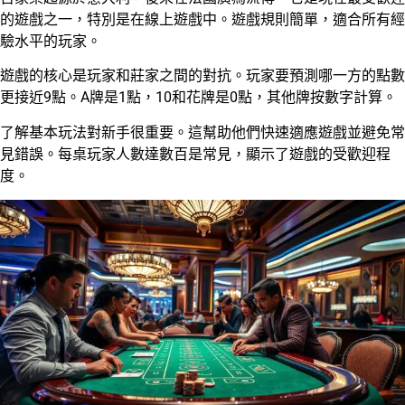
的遊戲之一，特別是在線上遊戲中。遊戲規則簡單，適合所有經
驗水平的玩家。
遊戲的核心是玩家和莊家之間的對抗。玩家要預測哪一方的點數
更接近9點。A牌是1點，10和花牌是0點，其他牌按數字計算。
了解基本玩法對新手很重要。這幫助他們快速適應遊戲並避免常
見錯誤。每桌玩家人數達數百是常見，顯示了遊戲的受歡迎程
度。