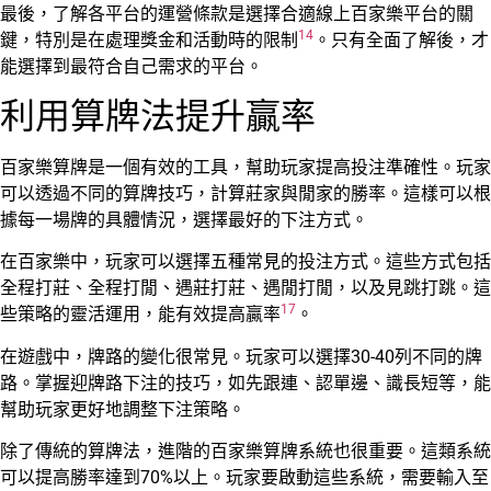
最後，了解各平台的運營條款是選擇合適線上百家樂平台的關
14
鍵，特別是在處理獎金和活動時的限制
。只有全面了解後，才
能選擇到最符合自己需求的平台。
利用算牌法提升贏率
百家樂算牌是一個有效的工具，幫助玩家提高投注準確性。玩家
可以透過不同的算牌技巧，計算莊家與閒家的勝率。這樣可以根
據每一場牌的具體情況，選擇最好的下注方式。
在百家樂中，玩家可以選擇五種常見的投注方式。這些方式包括
全程打莊、全程打閒、遇莊打莊、遇閒打閒，以及見跳打跳。這
17
些策略的靈活運用，能有效提高贏率
。
在遊戲中，牌路的變化很常見。玩家可以選擇30-40列不同的牌
路。掌握迎牌路下注的技巧，如先跟連、認單邊、識長短等，能
幫助玩家更好地調整下注策略。
除了傳統的算牌法，進階的百家樂算牌系統也很重要。這類系統
可以提高勝率達到70%以上。玩家要啟動這些系統，需要輸入至