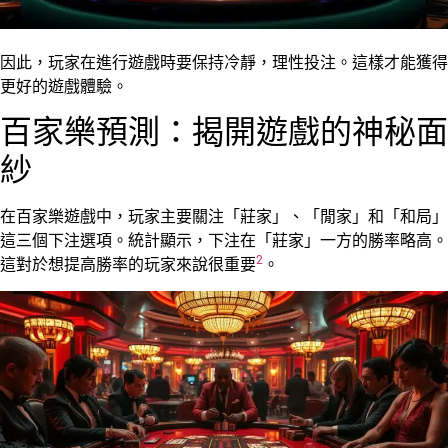
因此，玩家在進行遊戲時要保持冷靜，理性投注。這樣才能獲得
更好的遊戲體驗。
百家樂預測：揭開遊戲的神秘面
紗
在百家樂遊戲中，玩家主要關注「莊家」、「閒家」和「和局」
這三個下注選項。統計顯示，下注在「莊家」一方的勝率略高。
2
這對於想提高勝率的玩家來說很重要
。