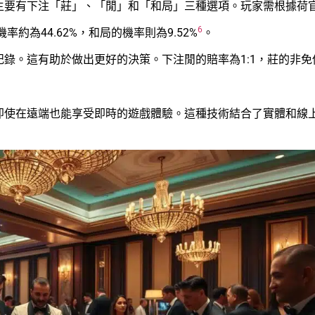
主要有下注「莊」、「閒」和「和局」三種選項。玩家需根據荷
6
率約為44.62%，和局的機率則為9.52%
。
。這有助於做出更好的決策。下注閒的賠率為1:1，莊的非免佣賠率
即使在遠端也能享受即時的遊戲體驗。這種技術結合了實體和線