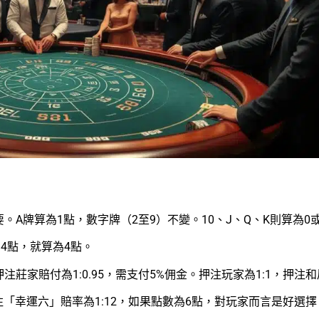
A牌算為1點，數字牌（2至9）不變。10、J、Q、K則算為0或
4點，就算為4點。
家賠付為1:0.95，需支付5%佣金。押注玩家為1:1，押注和局
注「幸運六」賠率為1:12，如果點數為6點，對玩家而言是好選擇