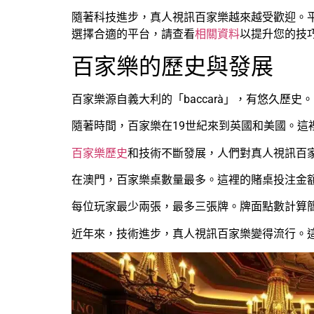
隨著科技進步，真人視訊百家樂越來越受歡迎。
選擇合適的平台，請查看
相關資料
以提升您的技
百家樂的歷史與發展
百家樂源自義大利的「baccarà」，有悠久歷
隨著時間，百家樂在19世紀來到英國和美國。
百家樂歷史
和技術不斷發展，人們對真人視訊百
在澳門，百家樂桌數量最多。這裡的賭桌投注金
每位玩家最少兩張，最多三張牌。牌面點數計算簡
近年來，技術進步，真人視訊百家樂變得流行。