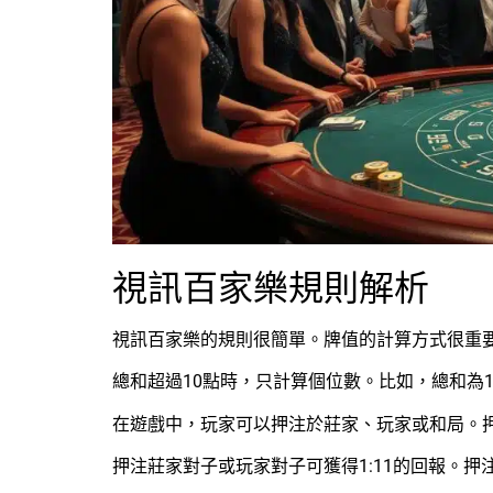
視訊百家樂規則解析
視訊百家樂的規則很簡單。牌值的計算方式很重要。
總和超過10點時，只計算個位數。比如，總和為1
在遊戲中，玩家可以押注於莊家、玩家或和局。押注莊
押注莊家對子或玩家對子可獲得1:11的回報。押