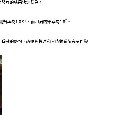
官發牌的結果決定勝負。
7
為1:0.95，而和局的賠率為1:8
。
上遊戲的優勢，讓遠程投注和實時觀看荷官操作變