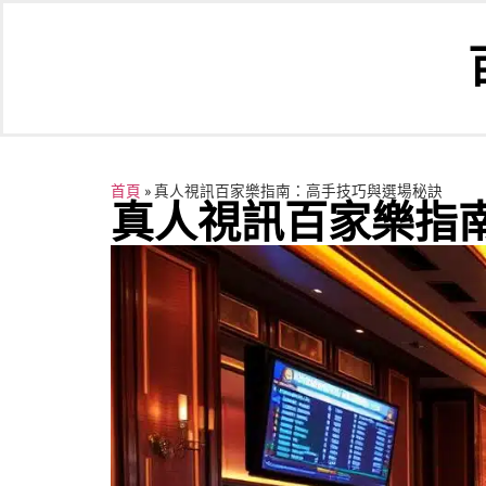
首頁
»
真人視訊百家樂指南：高手技巧與選場秘訣
真人視訊百家樂指