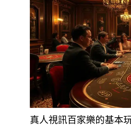
真人視訊百家樂的基本