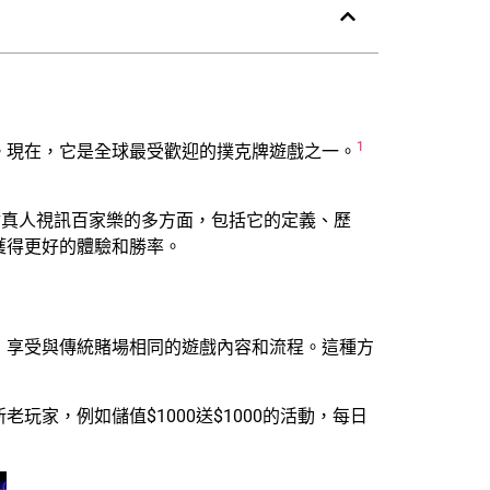
1
。現在，它是全球最受歡迎的撲克牌遊戲之一。
真人視訊百家樂的多方面，包括它的定義、歷
獲得更好的體驗和勝率。
，享受與傳統賭場相同的遊戲內容和流程。這種方
家，例如儲值$1000送$1000的活動，每日