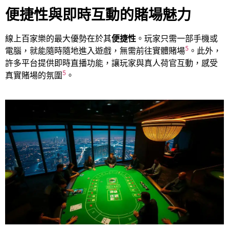
便捷性與即時互動的賭場魅力
線上百家樂的最大優勢在於其
便捷性
。玩家只需一部手機或
5
電腦，就能隨時隨地進入遊戲，無需前往實體賭場
。此外，
許多平台提供即時直播功能，讓玩家與真人荷官互動，感受
5
真實賭場的氛圍
。