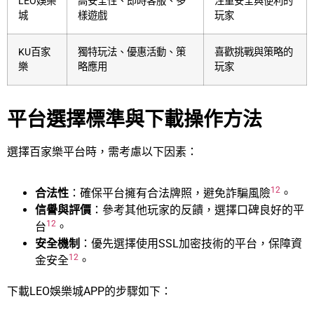
LEO娛樂
高安全性、即時客服、多
注重安全與便利的
城
樣遊戲
玩家
KU百家
獨特玩法、優惠活動、策
喜歡挑戰與策略的
樂
略應用
玩家
平台選擇標準與下載操作方法
選擇百家樂平台時，需考慮以下因素：
12
合法性
：確保平台擁有合法牌照，避免詐騙風險
。
信譽與評價
：參考其他玩家的反饋，選擇口碑良好的平
12
台
。
安全機制
：優先選擇使用SSL加密技術的平台，保障資
12
金安全
。
下載LEO娛樂城APP的步驟如下：