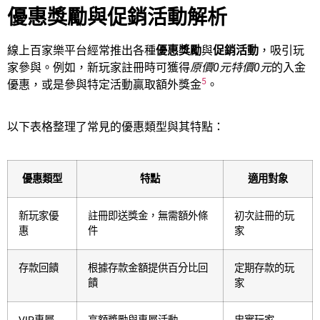
優惠獎勵與促銷活動解析
線上百家樂平台經常推出各種
優惠獎勵
與
促銷活動
，吸引玩
家參與。例如，新玩家註冊時可獲得
原價0元特價0元
的入金
5
優惠，或是參與特定活動贏取額外獎金
。
以下表格整理了常見的優惠類型與其特點：
優惠類型
特點
適用對象
新玩家優
註冊即送獎金，無需額外條
初次註冊的玩
惠
件
家
存款回饋
根據存款金額提供百分比回
定期存款的玩
饋
家