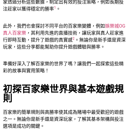
家透過分析這些數據，制定出有效的投注策略，例如長期投
1
注莊家以獲得穩定的勝率
。
此外，我們也會探討不同平台的百家樂變體，例如
娛樂城OG
真人百家樂
，其利用先進的直播技術，讓玩家與真人莊家進
2
行即時互動，提升了遊戲的真實感
。無論你是新手還是資深
玩家，這些分享都能幫助你提升遊戲體驗與勝率。
準備好深入了解百家樂的世界了嗎？讓我們一起探索這些精
彩的故事與實用策略！
初探百家樂世界與基本遊戲規
則
百家樂的簡單規則與高勝率使其成為賭場中最受歡迎的遊戲
之一。無論你是新手還是資深玩家，了解其基本架構與投注
選項是成功的關鍵。