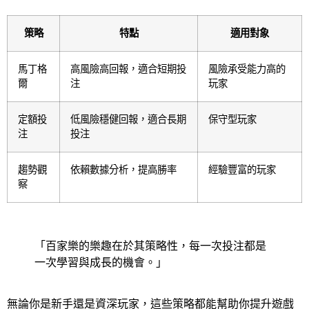
策略
特點
適用對象
馬丁格
高風險高回報，適合短期投
風險承受能力高的
爾
注
玩家
定額投
低風險穩健回報，適合長期
保守型玩家
注
投注
趨勢觀
依賴數據分析，提高勝率
經驗豐富的玩家
察
「百家樂的樂趣在於其策略性，每一次投注都是
一次學習與成長的機會。」
無論你是新手還是資深玩家，這些策略都能幫助你提升遊戲