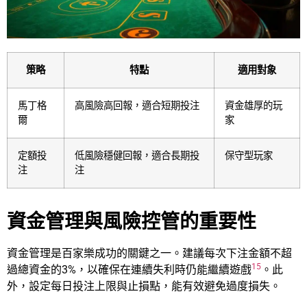
策略
特點
適用對象
馬丁格
高風險高回報，適合短期投注
資金雄厚的玩
爾
家
定額投
低風險穩健回報，適合長期投
保守型玩家
注
注
資金管理與風險控管的重要性
資金管理是百家樂成功的關鍵之一。建議每次下注金額不超
15
過總資金的3%，以確保在連續失利時仍能繼續遊戲
。此
外，設定每日投注上限與止損點，能有效避免過度損失。