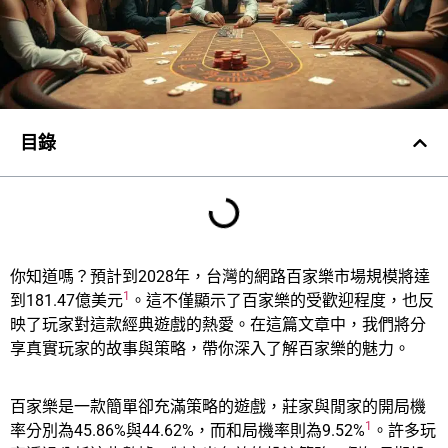
目錄
你知道嗎？預計到2028年，台灣的網路百家樂市場規模將達
1
到181.47億美元
。這不僅顯示了百家樂的受歡迎程度，也反
映了玩家對這款經典遊戲的熱愛。在這篇文章中，我們將分
享真實玩家的故事與策略，帶你深入了解百家樂的魅力。
百家樂是一款簡單卻充滿策略的遊戲，莊家與閒家的開局機
1
率分別為45.86%與44.62%，而和局機率則為9.52%
。許多玩