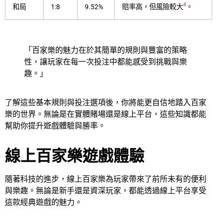
4
和局
1:8
9.52%
賠率高，但風險較大
。
「百家樂的魅力在於其簡單的規則與豐富的策略
性，讓玩家在每一次投注中都能感受到挑戰與樂
趣。」
了解這些基本規則與投注選項後，你將能更自信地踏入百家
樂的世界。無論是在實體賭場還是線上平台，這些知識都能
幫助你提升遊戲體驗與勝率。
線上百家樂遊戲體驗
隨著科技的進步，線上百家樂為玩家帶來了前所未有的便利
與樂趣。無論是新手還是資深玩家，都能透過線上平台享受
這款經典遊戲的魅力。