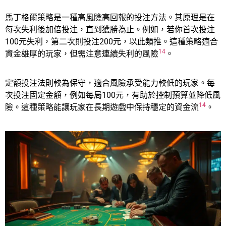
馬丁格爾策略是一種高風險高回報的投注方法。其原理是在
每次失利後加倍投注，直到獲勝為止。例如，若你首次投注
100元失利，第二次則投注200元，以此類推。這種策略適合
14
資金雄厚的玩家，但需注意連續失利的風險
。
定額投注法則較為保守，適合風險承受能力較低的玩家。每
次投注固定金額，例如每局100元，有助於控制預算並降低風
14
險。這種策略能讓玩家在長期遊戲中保持穩定的資金流
。