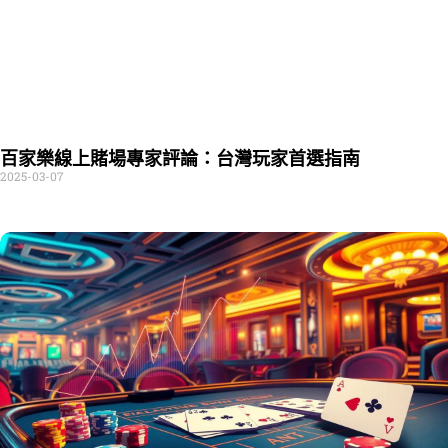
百家樂線上賭場專家評論：台灣玩家首選指南
2025-03-07