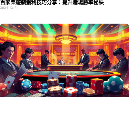
百家樂遊戲獲利技巧分享：提升賭場勝率秘訣
2024-12-21