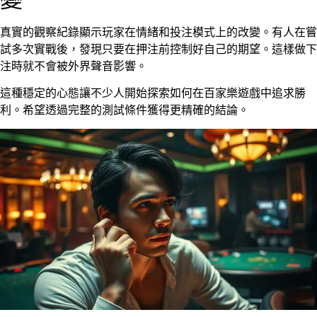
真實的觀察紀錄顯示玩家在情緒和投注模式上的改變。有人在嘗
試多次實戰後，發現只要在押注前控制好自己的期望。這樣做下
注時就不會被外界聲音影響。
這種穩定的心態讓不少人開始探索如何在百家樂遊戲中追求勝
利。希望透過完整的測試條件獲得更精確的結論。