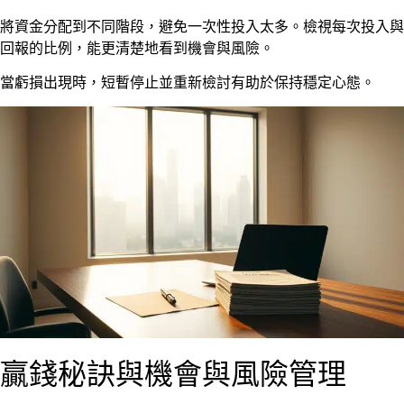
將資金分配到不同階段，避免一次性投入太多。檢視每次投入與
回報的比例，能更清楚地看到機會與風險。
當虧損出現時，短暫停止並重新檢討有助於保持穩定心態。
贏錢秘訣與機會與風險管理