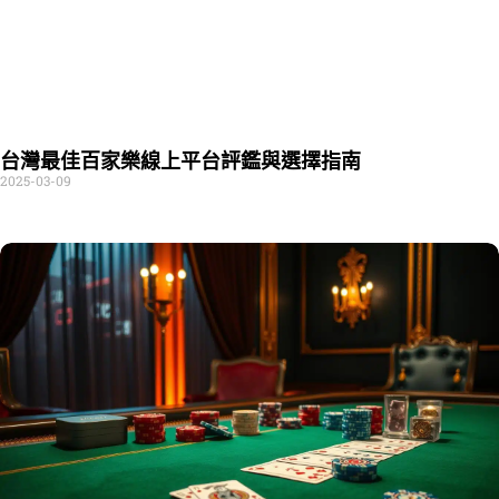
台灣最佳百家樂線上平台評鑑與選擇指南
2025-03-09