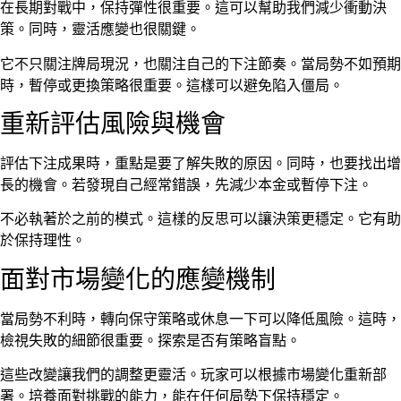
在長期對戰中，保持彈性很重要。這可以幫助我們減少衝動決
策。同時，靈活應變也很關鍵。
它不只關注牌局現況，也關注自己的下注節奏。當局勢不如預期
時，暫停或更換策略很重要。這樣可以避免陷入僵局。
重新評估風險與機會
評估下注成果時，重點是要了解失敗的原因。同時，也要找出增
長的機會。若發現自己經常錯誤，先減少本金或暫停下注。
不必執著於之前的模式。這樣的反思可以讓決策更穩定。它有助
於保持理性。
面對市場變化的應變機制
當局勢不利時，轉向保守策略或休息一下可以降低風險。這時，
檢視失敗的細節很重要。探索是否有策略盲點。
這些改變讓我們的調整更靈活。玩家可以根據市場變化重新部
署。培養面對挑戰的能力，能在任何局勢下保持穩定。