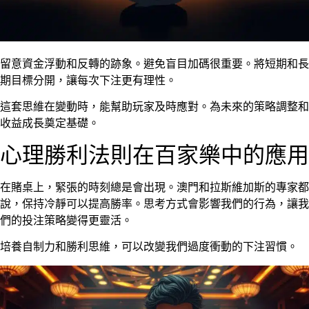
留意資金浮動和反轉的跡象。避免盲目加碼很重要。將短期和長
期目標分開，讓每次下注更有理性。
這套思維在變動時，能幫助玩家及時應對。為未來的策略調整和
收益成長奠定基礎。
心理勝利法則在百家樂中的應用
在賭桌上，緊張的時刻總是會出現。澳門和拉斯維加斯的專家都
說，保持冷靜可以提高勝率。思考方式會影響我們的行為，讓我
們的投注策略變得更靈活。
培養自制力和勝利思維，可以改變我們過度衝動的下注習慣。