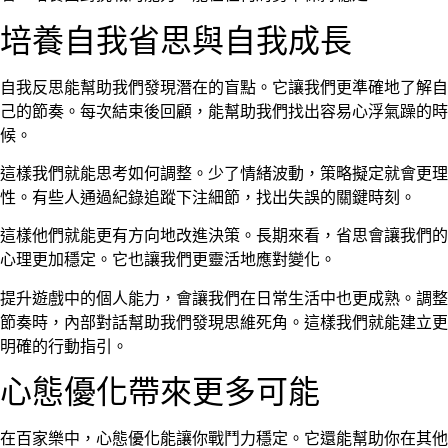
培養自我省思與自我成長
自我反思能幫助我們發現潛在的盲點。它讓我們更準確地了解自
己的節奏。每次結束後回顧，能幫助我們找出容易心浮氣躁的時
候。
這樣我們就能思考如何調整。少了情緒波動，策略擬定就會更理
性。有些人通過紀錄追蹤下注細節，找出失誤的關鍵時刻。
這樣他們就能更有方向地改進決策。長期來看，省思會讓我們的
心理更加穩定。它也讓我們更靈活地應對變化。
提升遊戲中的個人能力，會讓我們在日常生活中也更成熟。調整
節奏時，內部對話幫助我們發現思維死角。這樣我們就能建立更
明確的行動指引。
心態優化帶來更多可能
在百家樂中，心態優化能讓你戰鬥力穩定。它還能幫助你在其他