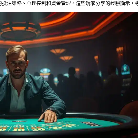
的投注策略、心理控制和資金管理。這些玩家分享的經驗顯示，