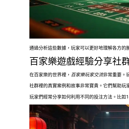
通過分析這些數據，玩家可以更好地理解各方的
百家樂遊戲經驗分享社
在百家樂的世界裡，
百家樂玩家交流
非常重要。
社群裡的真實案例和故事非常寶貴。它們幫助玩
玩家們經常分享如何利用不同的投注方法。比如1