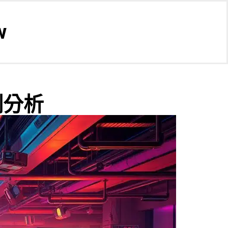
w
例分析