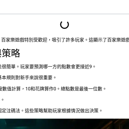
。百家樂遊戲特別受歡迎，吸引了許多玩家。這顯示了百家樂遊
與策略
法很簡單。玩家要預測哪一方的點數會更接近9。
基本規則對新手來說很重要。
按數值計算，10和花牌算作0。總點數是最後一位數。
要。
固定注碼法。這些策略幫助玩家根據情況做出決策。