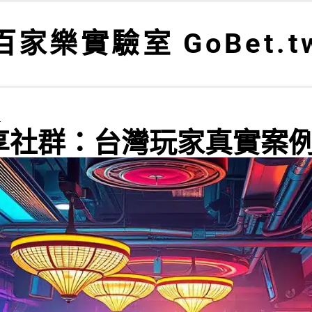
百家樂實驗室 GoBet.t
析
享社群：台灣玩家真實案