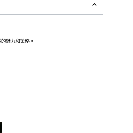
戲的魅力和策略。