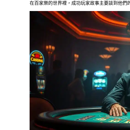
在百家樂的世界裡，成功玩家故事主要談到他們