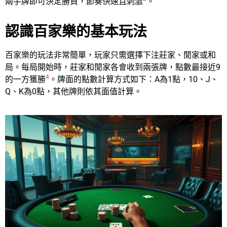
兩手牌即可決定勝負，節奏快速且刺激
。
認識百家樂的基本玩法
百家樂的玩法非常簡單，玩家只需選擇下注莊家、閒家或和
局。每局開始時，莊家和閒家各會收到兩張牌，點數最接近9
4
的一方獲勝
。牌面的點數計算方式如下：A為1點，10、J、
Q、K為0點，其他牌則依其面值計算。