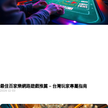
最佳百家樂網路遊戲推薦 – 台灣玩家專屬指南
2024-12-03