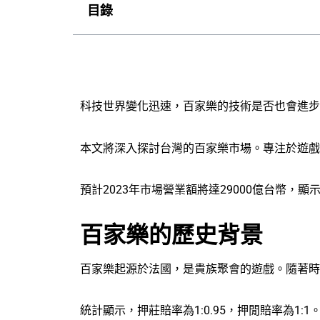
目錄
科技世界變化迅速，百家樂的技術是否也會進步
本文將深入探討台灣的百家樂市場。專注於遊戲
預計2023年市場營業額將達29000億台幣，
百家樂的歷史背景
百家樂起源於法國，是貴族聚會的遊戲。隨著時
統計顯示，押莊賠率為1:0.95，押閒賠率為1: