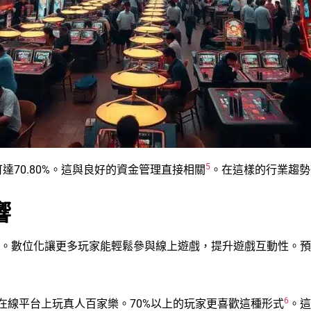
5
達70.80%。這與良好的資金管理直接相關
。在這樣的行業趨勢
響
。數位化讓更多玩家能輕鬆參與線上遊戲，提升遊戲互動性。預計
6
在線平台上玩真人百家樂。70%以上的玩家更喜歡這種形式
。這