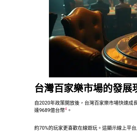
台灣百家樂市場的發展
自2020年政策開放後，台灣百家樂市場快速成
4
達9689億台幣
。
約70%的玩家更喜歡在線遊玩。這顯示線上平