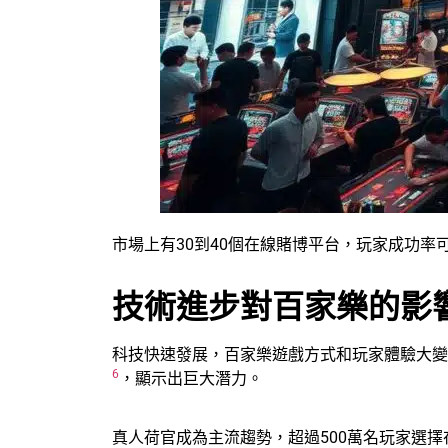
市場上有30到40個在線賭博平台，玩家成功率可
技術進步對百家樂的影
科技快速發展，百家樂遊戲方式和玩家體驗大變
6
，顯示出巨大潛力。
真人荷官成為主流趨勢，超過500萬名玩家選擇