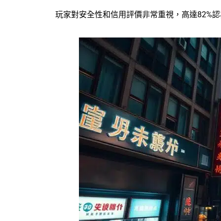
玩家對安全性和信用評價非常重視，高達82%認