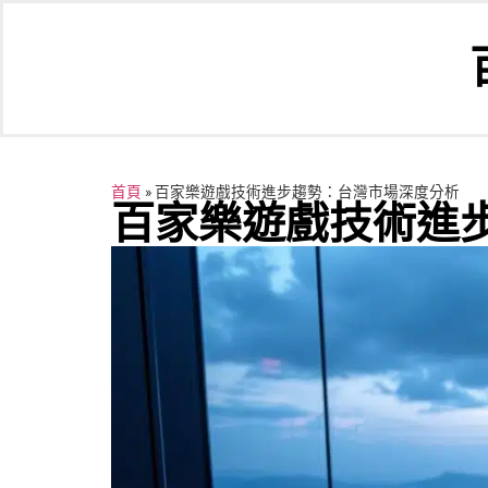
首頁
»
百家樂遊戲技術進步趨勢：台灣市場深度分析
百家樂遊戲技術進