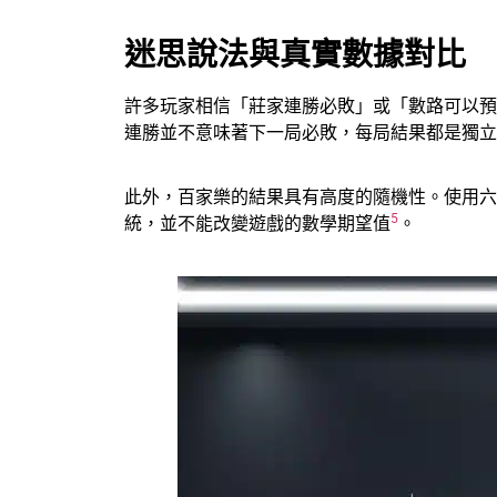
迷思說法與真實數據對比
許多玩家相信「莊家連勝必敗」或「數路可以預測
連勝並不意味著下一局必敗，每局結果都是獨立
此外，百家樂的結果具有高度的隨機性。使用六
5
統，並不能改變遊戲的數學期望值
。