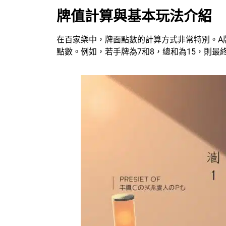
牌值計算與基本玩法介紹
在百家樂中，牌面點數的計算方式非常特別。A牌
點數。例如，若手牌為7和8，總和為15，則最