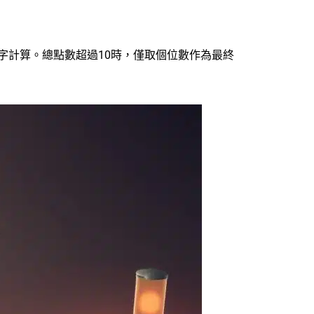
數字計算。總點數超過10時，僅取個位數作為最終