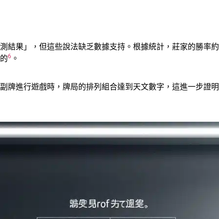
結果」，但這些說法缺乏數據支持。根據統計，莊家的勝率約為45
6
的
。
副牌進行遊戲時，牌局的排列組合達到天文數字，這進一步證明