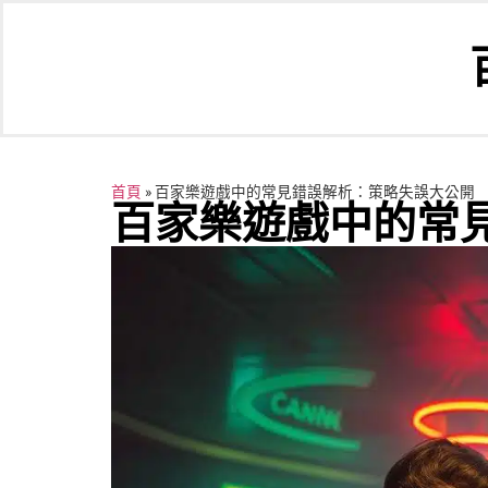
首頁
»
百家樂遊戲中的常見錯誤解析：策略失誤大公開
百家樂遊戲中的常