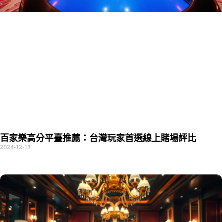
百家樂高分平臺推薦：台灣玩家首選線上賭場評比
2024-12-18