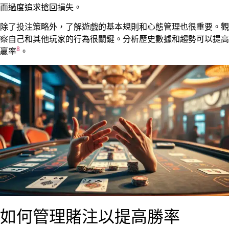
而過度追求搶回損失。
除了投注策略外，了解遊戲的基本規則和心態管理也很重要。觀
察自己和其他玩家的行為很關鍵。分析歷史數據和趨勢可以提高
8
贏率
。
如何管理賭注以提高勝率