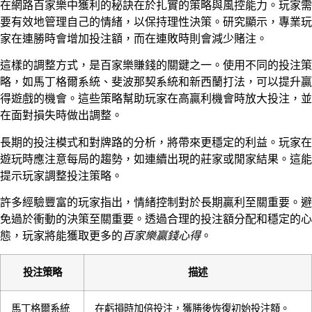
在網路百家樂中獲利的秘訣在於扎實的策略與風控能力。玩家需
要有效地管理自己的情緒，以保持理性決策。研究顯示，專業玩
家在連勝時會增加投注額，而在連敗時則會減少賭注。
這樣的調整方式，是百家樂賺錢的關鍵之一。使用不同的投注策
略，如馬丁格爾系統、斐波那契系統和新西蘭打法，可以提升贏
得遊戲的機會。這些策略幫助玩家在高贏利機會時放大投注，並
在面對損失時做出調整。
長期的投注模式和對牌路的分析，將帶來更穩定的利益。玩家在
遊玩時應注意每局的趨勢，如連續出現的莊家或閒家結果。這能
提示玩家調整投注策略。
許多經驗豐富的玩家指出，情緒控制對於長期贏利至關重要。避
免過於衝動的決策至關重要。透過合理的投注額分配和穩定的心
態，玩家將能獲取更多的
百家樂贏錢心得
。
投注策略
描述
馬丁格爾系統
在虧損時加倍投注，獲勝後恢復初始投注額。