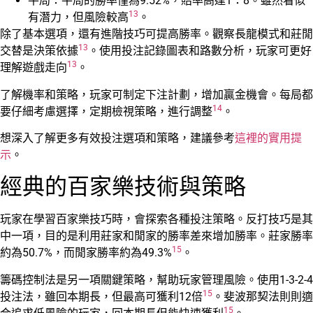
平局：平局的勝率僅為9.52%，賠率高達1：8。雖然看似
13
有潛力，但風險較高
。
除了基本選項，還有進階技巧可提高勝率。觀察長龍模式和莊閒
13
交替是決策依據
。使用投注記錄圖表和路數分析，玩家可更好
13
理解遊戲走向
。
了解機率和策略，玩家可制定下注計劃，增加贏金機會。每局都
14
要仔細考慮選擇，定期檢視策略，進行調整
。
想深入了解更多有效投注選項和策略，建議參考
這裡的實用提
示
。
經典的百家樂技術與策略
玩家在學習百家樂技巧時，會探索各種投注策略。反打技巧是其
中一項，目的是利用莊家和閒家的勝率差來增加勝率。莊家勝率
15
約為50.7%，而閒家勝率約為49.3%
。
籌碼控制法是另一項關鍵策略，幫助玩家管理風險。使用1-3-2-4
15
投注法，雖回本期長，但最高可獲利12倍
。斐波那契法則則適
15