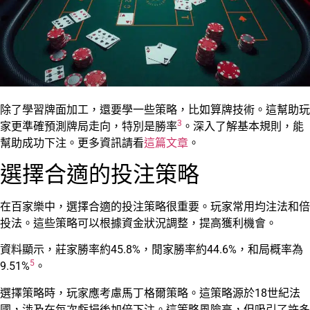
除了學習牌面加工，還要學一些策略，比如算牌技術。這幫助玩
3
家更準確預測牌局走向，特別是勝率
。深入了解基本規則，能
幫助成功下注。更多資訊請看
這篇文章
。
選擇合適的投注策略
在百家樂中，選擇合適的投注策略很重要。玩家常用均注法和倍
投法。這些策略可以根據資金狀況調整，提高獲利機會。
資料顯示，莊家勝率約45.8%，閒家勝率約44.6%，和局概率為
5
9.51%
。
選擇策略時，玩家應考慮馬丁格爾策略。這策略源於18世紀法
國，涉及在每次虧損後加倍下注。這策略風險高，但吸引了許多