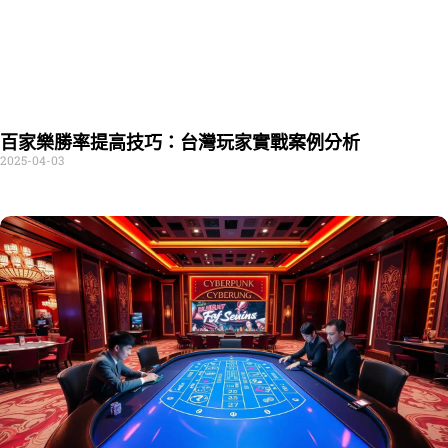
百家樂勝率提高技巧：台灣玩家實戰案例分析
2025-04-03