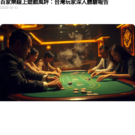
百家樂線上遊戲風評：台灣玩家深入體驗報告
2025-01-11