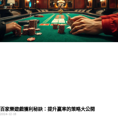
百家樂遊戲獲利秘訣：提升贏率的策略大公開
2024-12-18