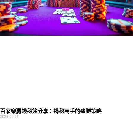
百家樂贏錢秘笈分享：揭秘高手的致勝策略
2025-01-05