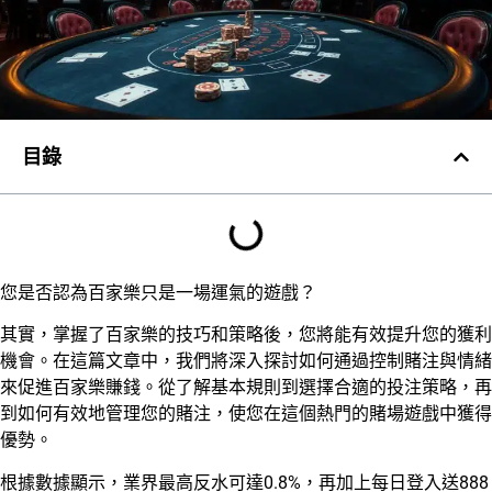
目錄
您是否認為百家樂只是一場運氣的遊戲？
其實，掌握了百家樂的技巧和策略後，您將能有效提升您的獲利
機會。在這篇文章中，我們將深入探討如何通過控制賭注與情緒
來促進百家樂賺錢。從了解基本規則到選擇合適的投注策略，再
到如何有效地管理您的賭注，使您在這個熱門的賭場遊戲中獲得
優勢。
根據數據顯示，業界最高反水可達0.8%，再加上每日登入送888