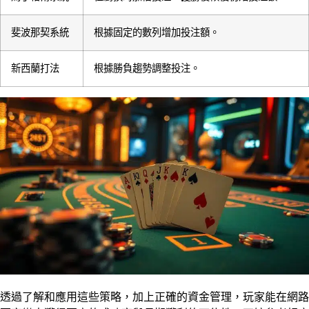
斐波那契系統
根據固定的數列增加投注額。
新西蘭打法
根據勝負趨勢調整投注。
透過了解和應用這些策略，加上正確的資金管理，玩家能在網路