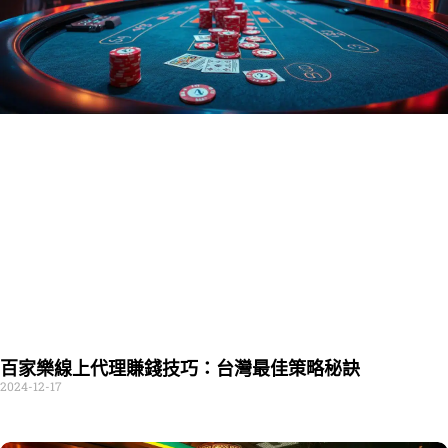
百家樂線上代理賺錢技巧：台灣最佳策略秘訣
2024-12-17