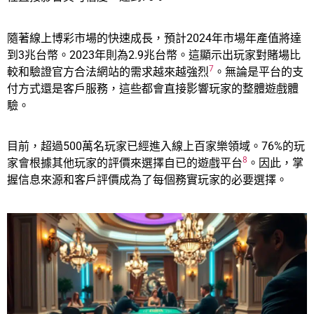
隨著線上博彩市場的快速成長，預計2024年市場年產值將達
到3兆台幣。2023年則為2.9兆台幣。這顯示出玩家對賭場比
7
較和驗證官方合法網站的需求越來越強烈
。無論是平台的支
付方式還是客戶服務，這些都會直接影響玩家的整體遊戲體
驗。
目前，超過500萬名玩家已經進入線上百家樂領域。76%的玩
8
家會根據其他玩家的評價來選擇自已的遊戲平台
。因此，掌
握信息來源和客戶評價成為了每個務實玩家的必要選擇。