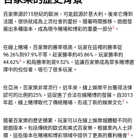
百家樂源於15世紀的歐洲，可能起源於意大利。後來它傳到
法國，很快就成為上流社會的愛好。隨著時間推移，遊戲發
5
展出多種版本，成為現今賭場和博彩的重要一部分
。
在線上賭場，百家樂的勝率很高。玩家在這裡的勝率從
96.26%到97.9%不等。莊家勝率約45.86%，玩家勝率約
6
44.62%
。和局勝率則是9.52%，這讓百家樂成為眾多賭博選
擇中的佼佼者，吸引了很多玩家。
在亞洲，百家樂非常流行。近年來，線上娛樂平台獲得法律
認可的比例約25%。這促進了合法在線賭博的發展。自2013
5
年起，線上賭博取代了傳統賭場，形成了新的娛樂文化
。
隨著百家樂的歷史積累，玩家可以在線上娛樂城體驗不同的
遊戲版本。包括傳統的歐式和美式百家樂。根據業內人士評
5
價，這些版本在賭場和博彩領域中提供了更高的獲利機會
。