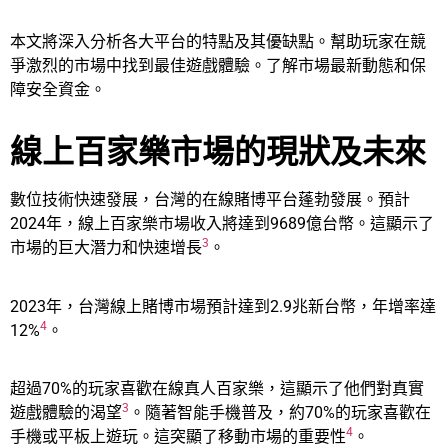
本文將深入分析各大平台的特點及其優缺點。幫助玩家在競
爭激烈的市場中找到最佳遊戲體驗。了解市場最新動態和保
障安全資金。
線上百家樂市場的現狀及未來
數位技術快速發展，台灣的在線賭博平台蓬勃發展。預計
2024年，線上百家樂市場收入將達到9689億台幣。這顯示了
3
市場的巨大潛力和快速增長
。
2023年，台灣線上賭博市場預計達到2.9兆新台幣，年增率達
4
12%
。
超過70%的玩家喜歡在線真人百家樂，這顯示了他們對真實
3
遊戲體驗的渴望
。隨著智能手機普及，約70%的玩家喜歡在
4
手機或平板上遊玩。這突顯了移動市場的重要性
。