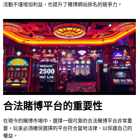
活動不僅增加利益，也提升了賭博網站排名的競爭力。
合法賭博平台的重要性
在現今的賭博市場中，選擇一個可靠的合法賭博平台非常重
要。玩家必須確保選擇的平台符合當地法律，以保護自己的
權益。