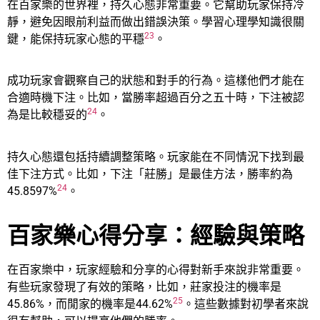
在百家樂的世界裡，持久心態非常重要。它幫助玩家保持冷
靜，避免因眼前利益而做出錯誤決策。學習心理學知識很關
23
鍵，能保持玩家心態的平穩
。
成功玩家會觀察自己的狀態和對手的行為。這樣他們才能在
合適時機下注。比如，當勝率超過百分之五十時，下注被認
24
為是比較穩妥的
。
持久心態還包括持續調整策略。玩家能在不同情況下找到最
佳下注方式。比如，下注「莊勝」是最佳方法，勝率約為
24
45.8597%
。
百家樂心得分享：經驗與策略
在百家樂中，玩家經驗和分享的心得對新手來說非常重要。
有些玩家發現了有效的策略，比如，莊家投注的機率是
25
45.86%，而閒家的機率是44.62%
。這些數據對初學者來說