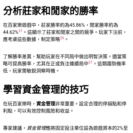
分析莊家和閒家的勝率
在百家樂遊戲中，莊家勝率約為45.86%，閒家勝率約為
31
44.62%
。這顯示了莊家和閒家之間的競爭。玩家下注前，
26
應考慮這些數據，制定策略
。
了解勝率差異，幫助玩家在不同局中做出明智決策。適當策
31
略可提高勝率，尤其在正或負注連續局中
。這類趨勢機率
低，玩家需敏銳洞察時機。
學習資金管理的技巧
在玩百家樂時，
資金管理
非常重要。設定合理的停損點和停
利點，可以有效控制風險和收益。
專家建議，
資金管理
應將固定投注單位設為遊戲資本的2%至