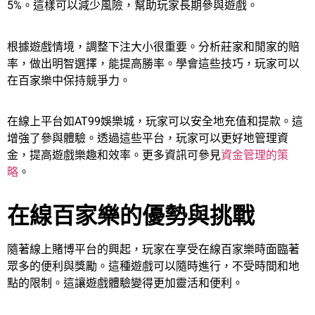
5%。這樣可以減少風險，幫助玩家長期參與遊戲。
根據遊戲情境，調整下注大小很重要。分析莊家和閒家的賠
率，做出明智選擇，能提高勝率。學會這些技巧，玩家可以
在百家樂中保持競爭力。
在線上平台如AT99娛樂城，玩家可以安全地充值和提款。這
增強了參與體驗。透過這些平台，玩家可以更好地管理資
金，提高遊戲樂趣和效率。更多資訊可參見
資金管理的策
略
。
在線百家樂的優勢與挑戰
隨著線上賭博平台的興起，玩家在享受在線百家樂時面臨著
眾多的便利與獎勵。這種遊戲可以隨時進行，不受時間和地
點的限制。這讓遊戲體驗變得更加靈活和便利。