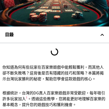
目錄
你知道為何有些玩家在百家樂遊戲中能輕鬆獲利，而其他人
卻不斷失敗嗎？這背後是否有隱藏的技巧和策略？本篇將揭
示台灣玩家勝利的秘密，幫助您學會這款遊戲的核心。
根據統計，台灣的DG真人百家樂遊戲非常受歡迎，每年吸引
1
許多玩家加入
。透過這些教學，您將能更好地理解百家樂的
基本概念，提升您的遊戲技巧和獲利機會。