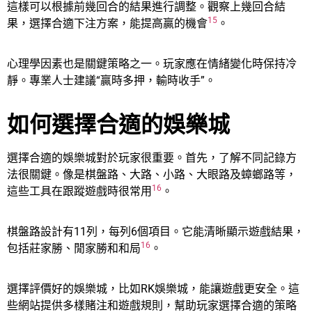
這樣可以根據前幾回合的結果進行調整。觀察上幾回合結
15
果，選擇合適下注方案，能提高贏的機會
。
心理學因素也是關鍵策略之一。玩家應在情緒變化時保持冷
靜。專業人士建議“贏時多押，輸時收手”。
如何選擇合適的娛樂城
選擇合適的娛樂城對於玩家很重要。首先，了解不同記錄方
法很關鍵。像是棋盤路、大路、小路、大眼路及蟑螂路等，
16
這些工具在跟蹤遊戲時很常用
。
棋盤路設計有11列，每列6個項目。它能清晰顯示遊戲結果，
16
包括莊家勝、閒家勝和和局
。
選擇評價好的娛樂城，比如RK娛樂城，能讓遊戲更安全。這
些網站提供多樣賭注和遊戲規則，幫助玩家選擇合適的策略