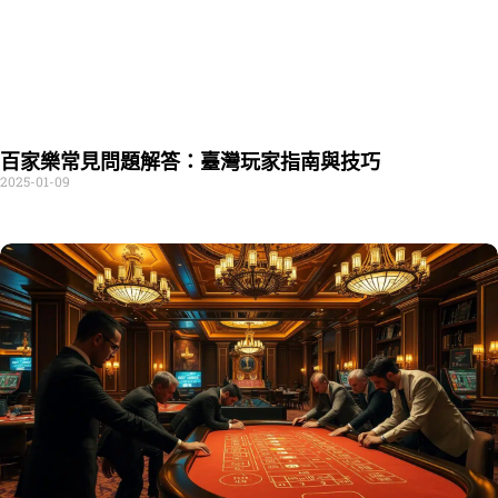
百家樂常見問題解答：臺灣玩家指南與技巧
2025-01-09