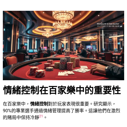
情緒控制在百家樂中的重要性
在百家樂中，
情緒控制
對於玩家表現很重要。研究顯示，
90%的專業選手通過情緒管理提高了勝率。這讓他們在激烈
21
的賭局中保持冷靜
。