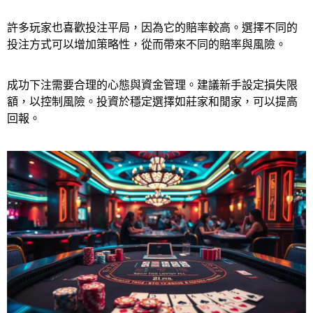
許多玩家也喜歡投注平局，因為它的賠率較高。選擇不同的
投注方式可以增加策略性，從而帶來不同的賠率與風險。
成功下注需要合理的心態與資金管理。建議新手設定損失限
額，以控制風險。投資於穩定選擇如莊家和閒家，可以提高
回報。