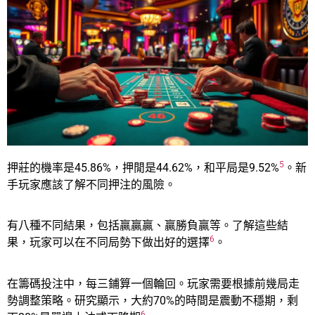
5
押莊的機率是45.86%，押閒是44.62%，和平局是9.52%
。新
手玩家應該了解不同押注的風險。
有八種不同結果，包括贏贏贏、贏勝負贏等。了解這些結
6
果，玩家可以在不同局勢下做出好的選擇
。
在籌碼投注中，每三鋪算一個輪回。玩家需要根據前幾局走
勢調整策略。研究顯示，大約70%的時間是震動不穩期，剩
6