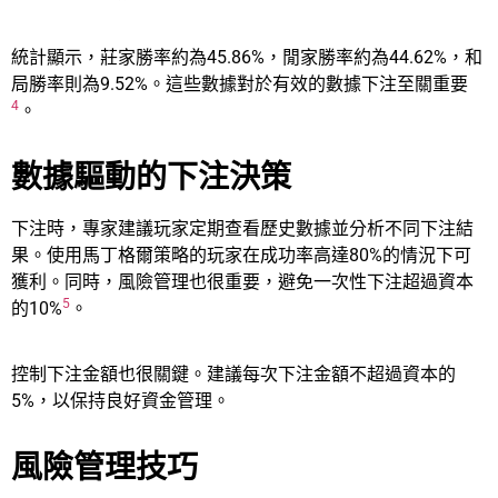
統計顯示，莊家勝率約為45.86%，閒家勝率約為44.62%，和
局勝率則為9.52%。這些數據對於有效的數據下注至關重要
4
。
數據驅動的下注決策
下注時，專家建議玩家定期查看歷史數據並分析不同下注結
果。使用馬丁格爾策略的玩家在成功率高達80%的情況下可
獲利。同時，風險管理也很重要，避免一次性下注超過資本
5
的10%
。
控制下注金額也很關鍵。建議每次下注金額不超過資本的
5%，以保持良好資金管理。
風險管理技巧