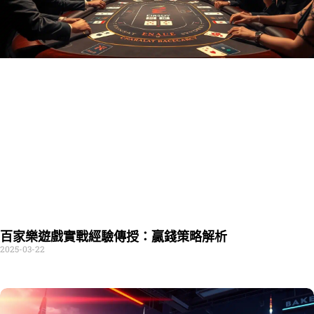
百家樂遊戲實戰經驗傳授：贏錢策略解析
2025-03-22