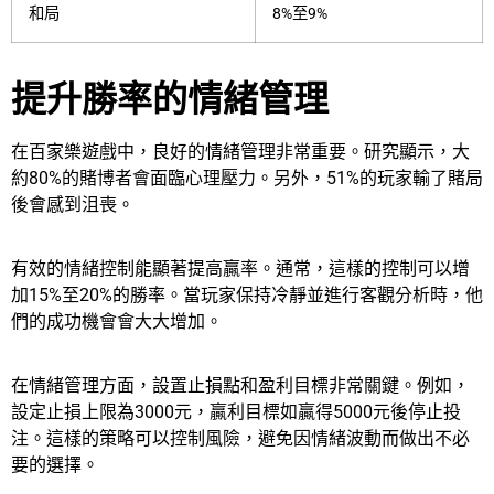
和局
8%至9%
提升勝率的情緒管理
在百家樂遊戲中，良好的情緒管理非常重要。研究顯示，大
約80%的賭博者會面臨心理壓力。另外，51%的玩家輸了賭局
後會感到沮喪。
有效的情緒控制能顯著提高贏率。通常，這樣的控制可以增
加15%至20%的勝率。當玩家保持冷靜並進行客觀分析時，他
們的成功機會會大大增加。
在情緒管理方面，設置止損點和盈利目標非常關鍵。例如，
設定止損上限為3000元，贏利目標如贏得5000元後停止投
注。這樣的策略可以控制風險，避免因情緒波動而做出不必
要的選擇。