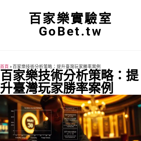
百家樂實驗室
GoBet.tw
首頁
»
百家樂技術分析策略：提升臺灣玩家勝率案例
百家樂技術分析策略：提
升臺灣玩家勝率案例