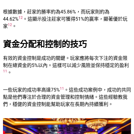
根據數據，莊家的勝率約為45.86%，而玩家則約為
12
44.62%
。這顯示投注莊家可獲得51%的贏率，顯著優於玩
12
家
。
資金分配和控制的技巧
有效的資金控制是成功的關鍵。玩家應將每次下注的資金限
制在總資金的5%以內。這樣可以減少風險並保持穩定的盈利
11
。
11
一些玩家的成功率高達75%
。這些成功案例中，成功的共同
點是他們專注於合理的資金管理和控制情緒。這些經驗教我
們，穩健的資金控制能幫助玩家在長期內持續獲利。