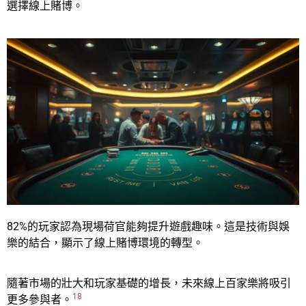
選擇線上賭博。
82%的玩家認為現場荷官能夠提升遊戲趣味。這是技術與娛
樂的結合，顯示了線上賭博環境的轉型。
隨著市場的壯大和玩家基礎的增長，未來線上百家樂將吸引
18
更多參與者。