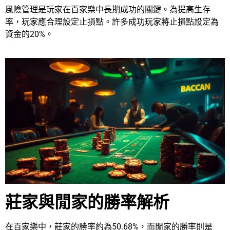
風險管理是玩家在百家樂中長期成功的關鍵。為提高生存
率，玩家應合理設定止損點。許多成功玩家將止損點設定為
資金的20%。
莊家與閒家的勝率解析
在百家樂中，莊家的勝率約為50.68%，而閒家的勝率則是