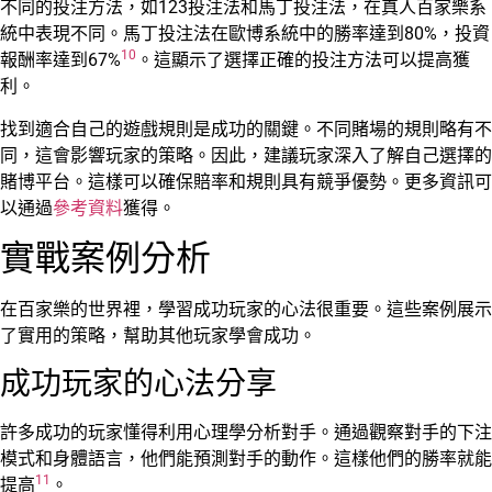
不同的投注方法，如123投注法和馬丁投注法，在真人百家樂系
統中表現不同。馬丁投注法在歐博系統中的勝率達到80%，投資
10
報酬率達到67%
。這顯示了選擇正確的投注方法可以提高獲
利。
找到適合自己的遊戲規則是成功的關鍵。不同賭場的規則略有不
同，這會影響玩家的策略。因此，建議玩家深入了解自己選擇的
賭博平台。這樣可以確保賠率和規則具有競爭優勢。更多資訊可
以通過
參考資料
獲得。
實戰案例分析
在百家樂的世界裡，學習成功玩家的心法很重要。這些案例展示
了實用的策略，幫助其他玩家學會成功。
成功玩家的心法分享
許多成功的玩家懂得利用心理學分析對手。通過觀察對手的下注
模式和身體語言，他們能預測對手的動作。這樣他們的勝率就能
11
提高
。