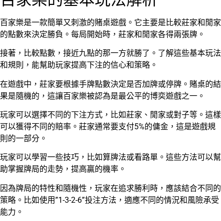
百家樂是一款簡單又刺激的賭桌遊戲。它主要是比較莊家和閒家
的點數來決定勝負。每局開始時，莊家和閒家各得兩張牌。
接著，比較點數，接近九點的那一方就勝了。了解這些基本玩法
和規則，能幫助玩家提高下注的信心和策略。
在遊戲中，莊家要根據手牌點數決定是否加牌或停牌。賭桌的結
果是隨機的，這讓百家樂被認為是最公平的博奕遊戲之一。
玩家可以選擇不同的下注方式，比如莊家、閒家或對子等。這樣
可以獲得不同的賠率。莊家通常要支付5%的傭金，這是遊戲規
則的一部分。
玩家可以學習一些技巧，比如算牌法或看路單。這些方法可以幫
助掌握牌局的走勢，提高贏的機率。
因為牌局的特性和隨機性，玩家在追求勝利時，應該結合不同的
策略。比如使用”1-3-2-6”投注方法，適應不同的情況和風險承受
能力。