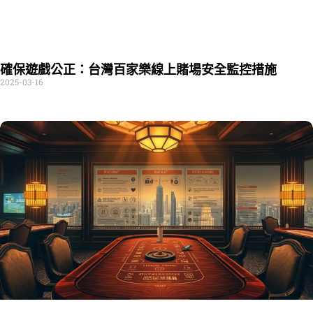
確保遊戲公正：台灣百家樂線上賭場安全監控措施
2025-03-16