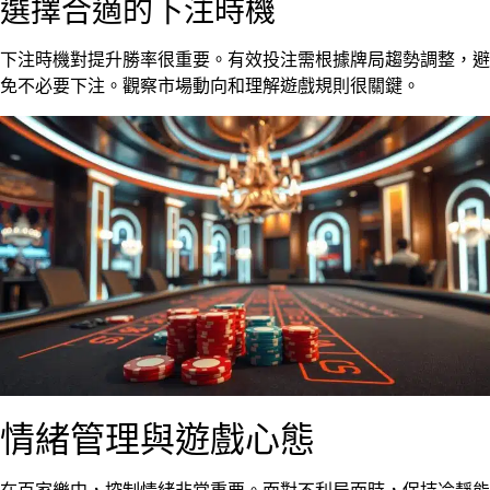
選擇合適的下注時機
下注時機對提升勝率很重要。有效投注需根據牌局趨勢調整，避
免不必要下注。觀察市場動向和理解遊戲規則很關鍵。
情緒管理與遊戲心態