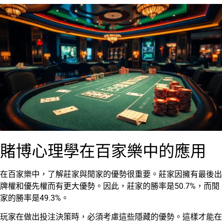
賭博心理學在百家樂中的應用
在百家樂中，了解莊家與閒家的優勢很重要。莊家因擁有最後出
牌權和優先權而有更大優勢。因此，莊家的勝率是50.7%，而閒
家的勝率是49.3%。
玩家在做出投注決策時，必須考慮這些隱藏的優勢。這樣才能在