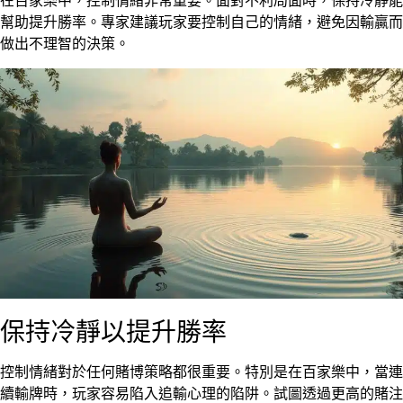
在百家樂中，控制情緒非常重要。面對不利局面時，保持冷靜能
幫助提升勝率。專家建議玩家要控制自己的情緒，避免因輸贏而
做出不理智的決策。
保持冷靜以提升勝率
控制情緒對於任何賭博策略都很重要。特別是在百家樂中，當連
續輸牌時，玩家容易陷入追輸心理的陷阱。試圖透過更高的賭注