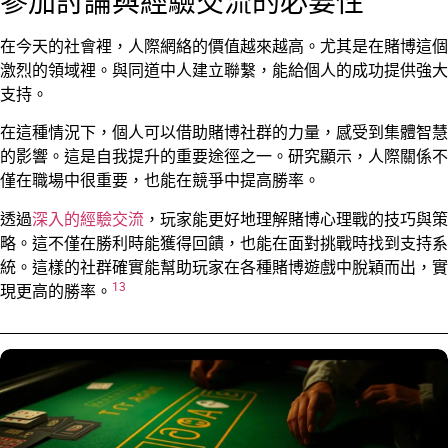
參加討論與經驗交流的必要性
在今天的社會裡，人際網絡的價值越來越高。尤其是在賭博這個
激烈的領域裡。與同道中人建立聯繫，能給個人的成功提供強大
支持。
在這種情況下，個人可以借助賭博社群的力量，感受到集體智慧
的影響。這是自我提升的重要途徑之一。研究顯示，人際關係不
僅在職場中很重要，也能在競爭中提高勝率。
透過
深入的經驗交流
，玩家能更好地理解賭博心理戰的技巧與策
略。這不僅在勝利時能獲得回饋，也能在面對挑戰時找到支持系
統。這樣的社群確實能幫助玩家在各種賭博遊戲中脫穎而出，實
13
現更高的勝率。