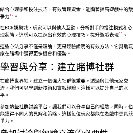
結合心理學和投注技巧，有效管理資金，能顯著提高遊戲中的競
12
爭力
。
在BCR娛樂城，玩家可以與他人互動，分析對手的投注模式和心
11
理狀態。這樣可以提煉出有效的心理技巧，提升遊戲表現
。
這些心法分享不僅是理論，更是經驗證明的有效方法。它幫助玩
家在賭場中獲得更多機會和優勢。
學習與分享：建立賭博社群
在賭博世界裡，建立一個強大社群很重要。透過與其他玩家交
流，我們可以學到新技術和實戰經驗。這樣可以提升自己的水
平。
參加這些社群討論平台，讓我們可以分享自己的經驗。同時，也
能獲得不同人的見解和策略。這樣每位玩家都能在遊戲中更具競
爭力。