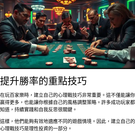
提升勝率的重點技巧
在玩百家樂時，建立自己的心理戰技巧非常重要。這不僅能讓你
贏得更多，也能讓你根據自己的風格調整策略。許多成功玩家都
知道，持續實踐和自我反思很關鍵。
這樣，他們能夠有效地適應不同的遊戲情境。因此，建立自己的
心理戰技巧是理性投資的一部分。