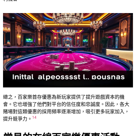
總之，百家樂首存優惠為新玩家提供了提升遊戲資本的機
會。它也增強了他們對平台的信任度和忠誠度。因此，各大
賭場對這類優惠的採用頻率逐漸增加，吸引更多玩家加入，
14
提升競爭力。