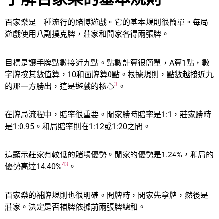
百家樂是一種流行的賭博遊戲。它的基本規則很簡單。每局
遊戲使用八副撲克牌，莊家和閒家各得兩張牌。
目標是讓手牌點數接近九點。點數計算很簡單，A算1點，數
字牌按其數值算，10和面牌算0點。根據規則，點數越接近九
3
的那一方勝出，這是遊戲的核心
。
在牌局流程中，賠率很重要。閒家勝時賠率是1:1，莊家勝時
是1:0.95。和局賠率則在1:12或1:20之間。
這顯示莊家有較低的賭場優勢。閒家的優勢是1.24%，和局的
4
3
優勢高達14.40%
。
百家樂的補牌規則也很明確。開牌時，閒家先拿牌，然後是
莊家。決定是否補牌依據前兩張牌總和。