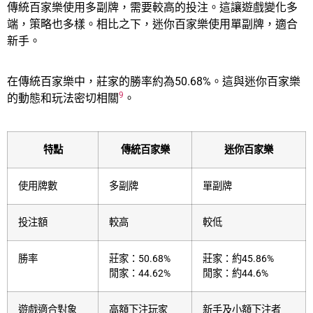
傳統百家樂使用多副牌，需要較高的投注。這讓遊戲變化多
端，策略也多樣。相比之下，迷你百家樂使用單副牌，適合
新手。
在傳統百家樂中，莊家的勝率約為50.68%。這與迷你百家樂
9
的動態和玩法密切相關
。
特點
傳統百家樂
迷你百家樂
使用牌數
多副牌
單副牌
投注額
較高
較低
勝率
莊家：50.68%
莊家：約45.86%
閒家：44.62%
閒家：約44.6%
遊戲適合對象
高額下注玩家
新手及小額下注者