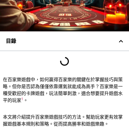
目錄
在百家樂遊戲中，如何贏得百家樂的關鍵在於掌握技巧與策
略。但你是否認為僅僅依靠運氣就能成為高手？百家樂是一
種受歡迎的卡牌遊戲，玩法簡單刺激，適合想要提升遊戲水
1
平的玩家
。
本文將介紹提升百家樂遊戲技巧的方法。幫助玩家更有效掌
握遊戲基本規則和策略。從而提高勝率和遊戲樂趣。