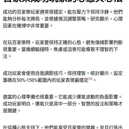
成功的百家樂玩家通常很穩定，能在壓力下保持冷靜。他們
能夠分析每次牌局，並根據情況調整策略。研究顯示，心理
因素在賭博中非常重要。
在玩百家樂時，玩家要保持正確的心態。避免情緒影響判斷
很重要。當連續輸錢時，焦慮或沮喪可能導致不理智的下
注。
成功玩家會使用自我調節技巧，保持理智。統計顯示，設定
28
籌碼在50%-150%範圍內的玩家表現最穩定
。
適當的心理準備也很重要。它能減少運氣波動的負面影響。
成功玩家明白，運氣只是其中一部分，智慧的投注和策略才
是關鍵。
在這種心態支持下，他們能享受百家樂的樂趣。並且打造出