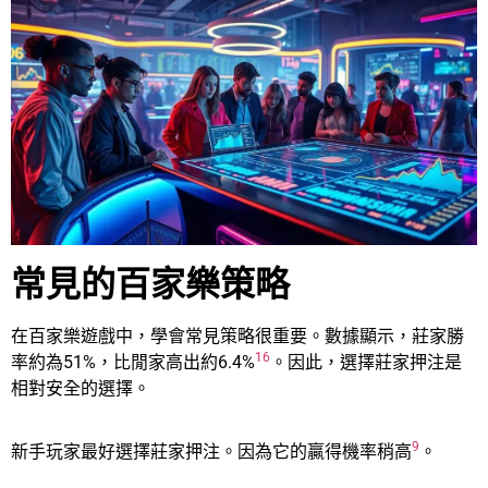
常見的百家樂策略
在百家樂遊戲中，學會常見策略很重要。數據顯示，莊家勝
16
率約為51%，比閒家高出約6.4%
。因此，選擇莊家押注是
相對安全的選擇。
9
新手玩家最好選擇莊家押注。因為它的贏得機率稍高
。