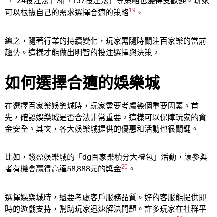
「124投注法」和「137投注法」等策略也變得受歡迎。玩家
19
可以根據自己的需求選擇合適的策略
。
總之，隨著行業的持續變化，玩家需隨時關注百家樂的當前
趨勢。這樣才能做出明智的投注選擇與決策。
如何選擇合適的娛樂城
在選擇百家樂娛樂城時，玩家需要考慮幾個重要因素。首
先，確認娛樂城是否合法非常重要。這樣可以保障玩家的資
金安全。其次，各大娛樂城提供的優惠和活動也很關鍵。
比如，錢盈娛樂城的「dg百家樂積分大禮包」活動，讓參與
20
者有機會贏得高達58,888元的獎金
。
選擇娛樂城時，還要考慮客戶服務品質。好的客服能提供即
時的遊戲支持，幫助玩家迅速解決問題。許多玩家在社群平