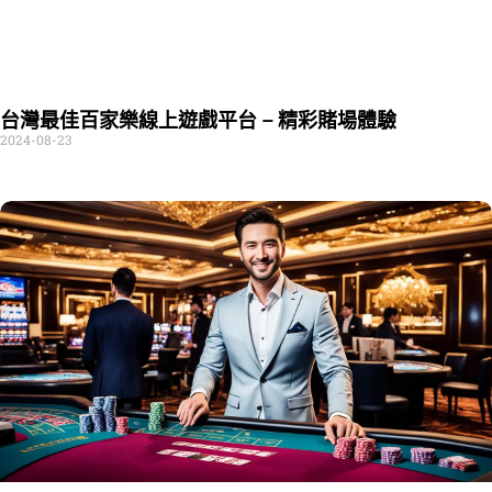
台灣最佳百家樂線上遊戲平台 – 精彩賭場體驗
2024-08-23