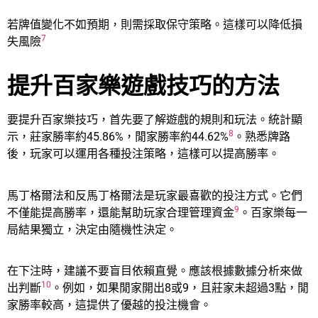
若牌值變化不如預期，則需採取保守策略。這樣可以降低損
7
失風險
提升百家樂遊戲技巧的方法
要提升百家樂技巧，首先要了解遊戲的規則和玩法。統計顯
8
示，莊家勝率約45.86%，閒家勝率約44.62%
。熟悉牌路
後，玩家可以運用各種投注策略，這樣可以提高勝率。
馬丁格爾法和反馬丁格爾法是玩家最喜歡的投注方式。它們
9
不僅能提高勝率，還能幫助玩家合理管理資金
。百家樂每一
局結果獨立，決定由隨機性決定。
在下注時，建議不要盲目依賴直覺。應該根據數據分析來做
10
出判斷
。例如，如果閒家開出8或9，且莊家未超過3點，閒
家勝率較高，這提供了優越的投注機會。