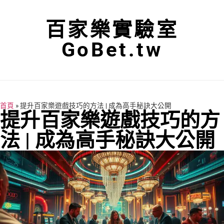
百家樂實驗室
GoBet.tw
首頁
»
提升百家樂遊戲技巧的方法 | 成為高手秘訣大公開
提升百家樂遊戲技巧的方
法 | 成為高手秘訣大公開