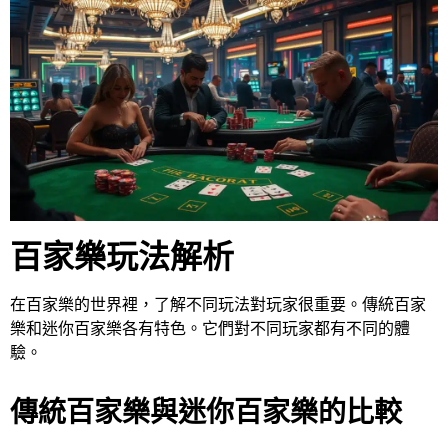
百家樂玩法解析
在百家樂的世界裡，了解不同玩法對玩家很重要。傳統百家
樂和迷你百家樂各有特色。它們對不同玩家都有不同的體
驗。
傳統百家樂與迷你百家樂的比較