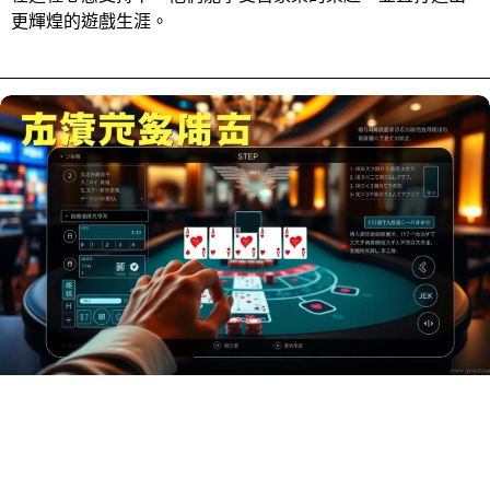
更輝煌的遊戲生涯。