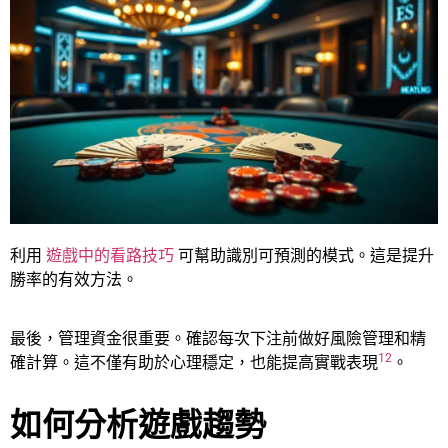
利用
遊戲中的看路技巧
可幫助識別可預測的模式。這是提升
勝率的有效方法。
最後，管理資金很重要。確認每次下注前做好風險管理和精
12
確計算。這不僅有助於心理穩定，也能提高實戰表現
。
如何分析遊戲趨勢