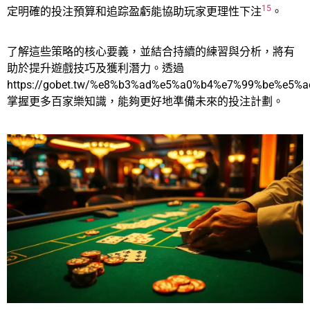
15
定明確的投注預算和追踪盈虧能協助玩家更理性下注
。
了解這些策略的核心要義，並結合持續的練習與分析，將有
助於提升遊戲技巧及獲利潛力。透過
https://gobet.tw/%e8%b3%ad%e5%a0%b4%e7%99%be%e
掌握更多百家樂知識，能夠更好地準備未來的投注計劃。