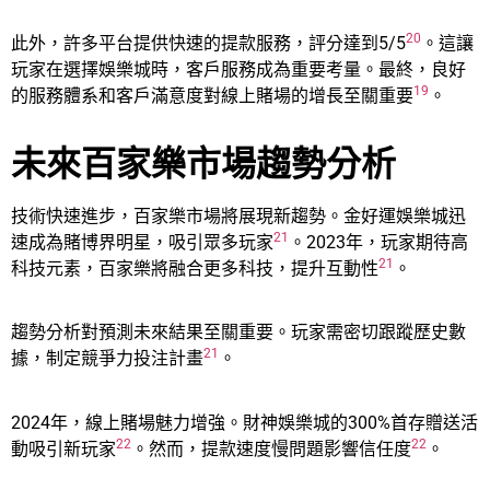
20
此外，許多平台提供快速的提款服務，評分達到5/5
。這讓
玩家在選擇娛樂城時，客戶服務成為重要考量。最終，良好
19
的服務體系和客戶滿意度對線上賭場的增長至關重要
。
未來百家樂市場趨勢分析
技術快速進步，百家樂市場將展現新趨勢。金好運娛樂城迅
21
速成為賭博界明星，吸引眾多玩家
。2023年，玩家期待高
21
科技元素，百家樂將融合更多科技，提升互動性
。
趨勢分析對預測未來結果至關重要。玩家需密切跟蹤歷史數
21
據，制定競爭力投注計畫
。
2024年，線上賭場魅力增強。財神娛樂城的300%首存贈送活
22
22
動吸引新玩家
。然而，提款速度慢問題影響信任度
。