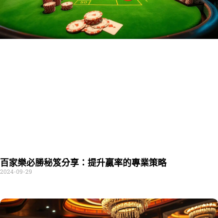
百家樂必勝秘笈分享：提升贏率的專業策略
2024-09-29