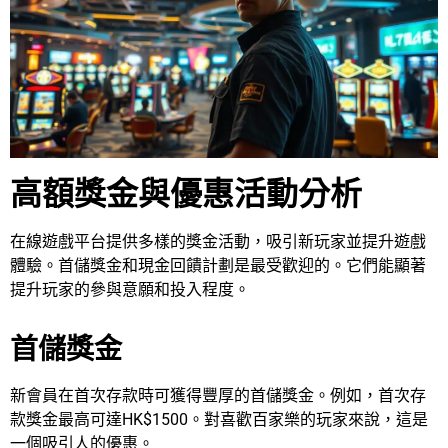
高額獎金與優惠活動分析
在線遊戲平台提供多樣的獎金活動，吸引新玩家並提升遊戲
體驗。首儲獎金和現金回饋計劃是最受歡迎的。它們能顯著
提升玩家的參與意願和投入程度。
首儲獎金
新會員在首次存款時可獲得豐厚的首儲獎金。例如，首次存
款獎金最高可達HK$1500。對喜歡百家樂的玩家來說，這是
一個吸引人的優惠。