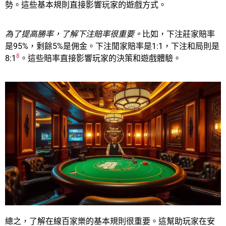
勢。這些基本規則直接影響玩家的遊戲方式。
為了提高勝率，了解下注賠率很重要。
比如，下注莊家賠率
是95%，剩餘5%是佣金。下注閒家賠率是1:1，下注和局則是
8
8:1
。這些賠率直接影響玩家的決策和遊戲體驗。
總之，了解在線百家樂的基本規則很重要。這幫助玩家在安