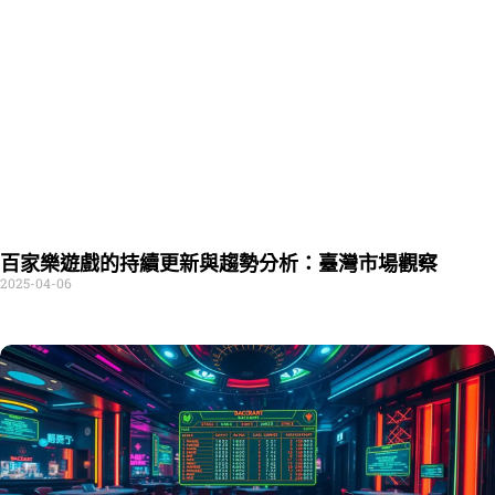
百家樂遊戲的持續更新與趨勢分析：臺灣市場觀察
2025-04-06