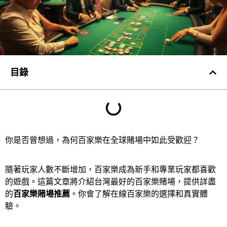
目錄
你是否曾想過，為何百家樂在全球賭場中如此受歡迎？
隨著玩家人數不斷增加，百家樂成為新手和專業玩家都喜歡
的遊戲。這篇文章將介紹台灣最好的百家樂賭場，提供詳盡
的
百家樂賭場推薦
。你會了解在線百家樂的選擇和真實體
驗。