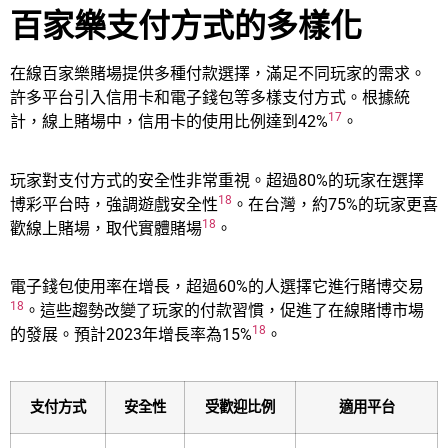
百家樂支付方式的多樣化
在線百家樂賭場提供多種付款選擇，滿足不同玩家的需求。
許多平台引入信用卡和電子錢包等多樣支付方式。根據統
17
計，線上賭場中，信用卡的使用比例達到42%
。
玩家對支付方式的安全性非常重視。超過80%的玩家在選擇
18
博彩平台時，強調遊戲安全性
。在台灣，約75%的玩家更喜
18
歡線上賭場，取代實體賭場
。
電子錢包使用率在增長，超過60%的人選擇它進行賭博交易
18
。這些趨勢改變了玩家的付款習慣，促進了在線賭博市場
18
的發展。預計2023年增長率為15%
。
支付方式
安全性
受歡迎比例
適用平台