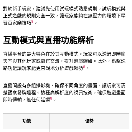
對於新手玩家，建議先使用試玩模式熟悉規則。試玩模式與
正式遊戲的規則完全一致，讓玩家能夠在無壓力的環境下學
8
習百家樂技巧
。
互動模式與直播功能解析
直播平台的最大特色在於其互動模式。玩家可以透過即時聊
天室與其他玩家或荷官交流，提升遊戲體驗。此外，點擊珠
8
路功能讓玩家能更直觀地分析遊戲趨勢
。
直播間設有多組攝影機，確保不同角度的畫面，讓玩家可清
楚觀察發牌過程。這種高解析度的視訊技術，確保遊戲畫面
8
即時傳輸，無任何延遲
。
功能
優勢