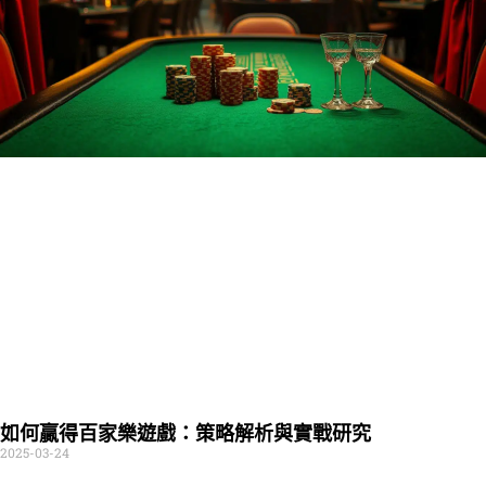
如何贏得百家樂遊戲：策略解析與實戰研究
2025-03-24