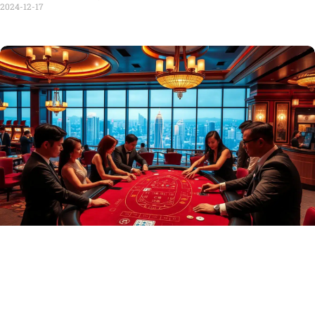
2024-12-17