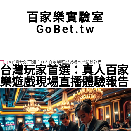
百家樂實驗室
GoBet.tw
首頁
»
台灣玩家首選：真人百家樂遊戲現場直播體驗報告
台灣玩家首選：真人百家
樂遊戲現場直播體驗報告