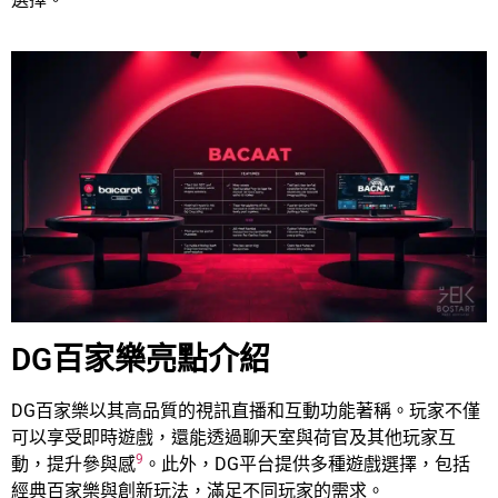
DG百家樂亮點介紹
DG百家樂以其高品質的視訊直播和互動功能著稱。玩家不僅
可以享受即時遊戲，還能透過聊天室與荷官及其他玩家互
9
動，提升參與感
。此外，DG平台提供多種遊戲選擇，包括
經典百家樂與創新玩法，滿足不同玩家的需求。