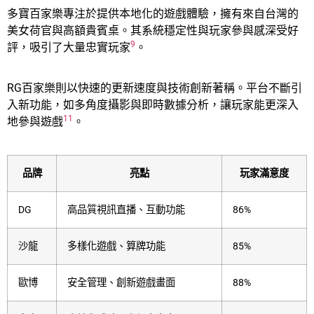
多寶百家樂專注於提供本地化的遊戲體驗，擁有來自台灣的
美女荷官與高額貴賓桌。其系統穩定性與玩家參與感深受好
9
評，吸引了大量忠實玩家
。
RG百家樂則以快速的更新速度與技術創新著稱。平台不斷引
入新功能，如多角度攝影與即時數據分析，讓玩家能更深入
11
地參與遊戲
。
品牌
亮點
玩家滿意度
DG
高品質視訊直播、互動功能
86%
沙龍
多樣化遊戲、算牌功能
85%
歐博
安全管理、創新遊戲畫面
88%