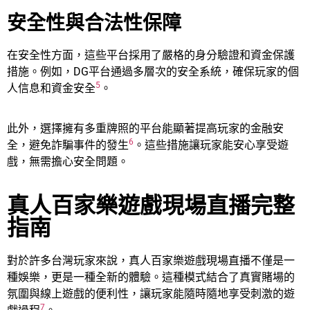
安全性與合法性保障
在安全性方面，這些平台採用了嚴格的身分驗證和資金保護
措施。例如，DG平台通過多層次的安全系統，確保玩家的個
5
人信息和資金安全
。
此外，選擇擁有多重牌照的平台能顯著提高玩家的金融安
6
全，避免詐騙事件的發生
。這些措施讓玩家能安心享受遊
戲，無需擔心安全問題。
真人百家樂遊戲現場直播完整
指南
對於許多台灣玩家來說，真人百家樂遊戲現場直播不僅是一
種娛樂，更是一種全新的體驗。這種模式結合了真實賭場的
氛圍與線上遊戲的便利性，讓玩家能隨時隨地享受刺激的遊
7