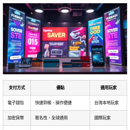
支付方式
優點
適用玩家
電子錢包
快速到帳、操作便捷
台灣本地玩家
加密貨幣
匿名性、全球通用
國際玩家