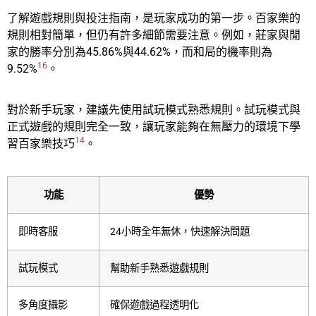
了解遊戲規則與投注指南，是玩家成功的第一步。百家樂的
規則相對簡單，但仍有許多細節需要注意。例如，莊家與閒
家的勝率分別為45.86%與44.62%，而和局的機率則為
16
9.52%
。
對於新手玩家，建議先使用試玩模式熟悉規則。試玩模式與
正式遊戲的規則完全一致，讓玩家能夠在無壓力的環境下學
14
習百家樂技巧
。
功能
優勢
即時客服
24小時全年無休，快速解決問題
試玩模式
幫助新手熟悉遊戲規則
多角度攝影
確保遊戲過程透明化