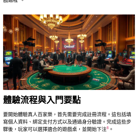
戲過程
。
體驗流程與入門要點
要開始體驗真人百家樂，首先需要完成註冊流程。這包括填
寫個人資料、綁定支付方式以及通過身分驗證。完成這些步
8
驟後，玩家可以選擇適合的遊戲桌，並開始下注
。