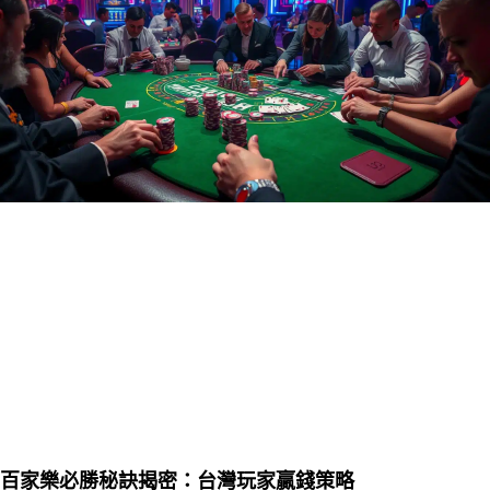
百家樂必勝秘訣揭密：台灣玩家贏錢策略