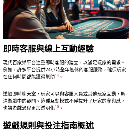
即時客服與線上互動經驗
現代百家樂平台注重即時客服的建立，以滿足玩家的需求。
例如，許多平台提供24小時全年無休的客服服務，確保玩家
14
在任何時間都能獲得幫助
。
透過即時聊天室，玩家可以與客服人員或其他玩家互動，解
決遊戲中的疑問。這種互動模式不僅提升了玩家的參與感，
15
也讓遊戲過程更加透明化
。
遊戲規則與投注指南概述