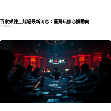
百家樂線上賭場最新消息：臺灣玩家必讀動向
2025-03-16