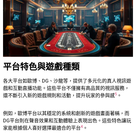
平台特色與遊戲種類
各大平台如歐博、DG、沙龍等，提供了多元化的真人視訊遊
戲和互動直播功能。這些平台不僅擁有高品質的視訊服務，
5
還不斷引入新的遊戲規則和活動，提升玩家的參與感
。
例如，歐博平台以其穩定的系統和創新的遊戲畫面著稱，而
DG平台則在聲音效果和互動體驗上表現出色。這些特色讓玩
4
家能根據個人喜好選擇最適合的平台
。