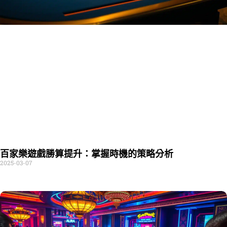
百家樂遊戲勝算提升：掌握時機的策略分析
2025-03-07