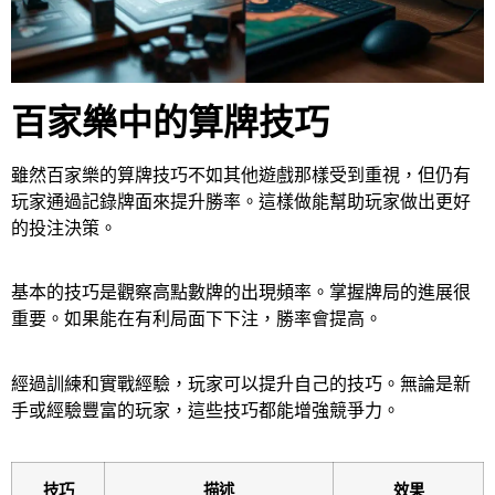
百家樂中的算牌技巧
雖然百家樂的算牌技巧不如其他遊戲那樣受到重視，但仍有
玩家通過記錄牌面來提升勝率。這樣做能幫助玩家做出更好
的投注決策。
基本的技巧是觀察高點數牌的出現頻率。掌握牌局的進展很
重要。如果能在有利局面下下注，勝率會提高。
經過訓練和實戰經驗，玩家可以提升自己的技巧。無論是新
手或經驗豐富的玩家，這些技巧都能增強競爭力。
技巧
描述
效果