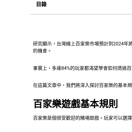
目錄
研究顯示，台灣線上百家樂市場預計到2024年
的機會。
事實上，多達84%的玩家都渴望學會如何透過
在這篇文章中，我們將深入探討百家樂的基本規
百家樂遊戲基本規則
百家樂是個很受歡迎的賭場遊戲。玩家可以選擇