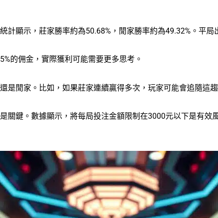
顯示，莊家勝率約為50.68%，閒家勝率約為49.32%。平局
5%的佣金，實際獲利可能需要更多思考。
還是閒家。比如，如果莊家連續贏得多次，玩家可能會追隨這趨
是關鍵。數據顯示，將每局投注金額限制在3000元以下是有效