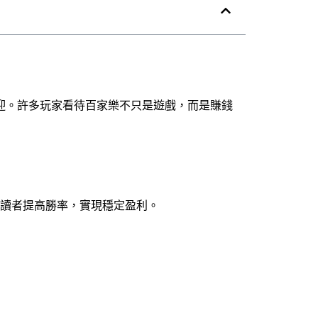
歡迎。許多玩家看待百家樂不只是遊戲，而是賺錢
讀者提高勝率，實現穩定盈利。