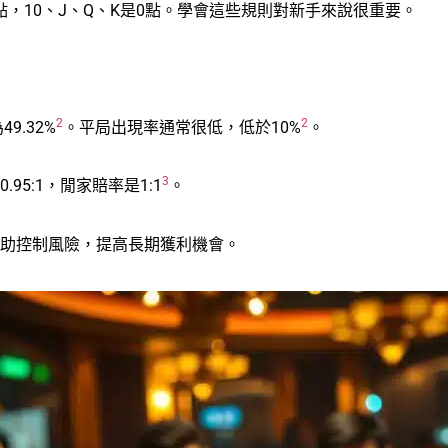
點，10、J、Q、K是0點。學會這些規則對新手來說很重要。
2
2
9.32%
。平局出現率通常很低，低於10%
。
3
5:1，閒家賠率是1:1
。
助控制風險，提高長期獲利機會。