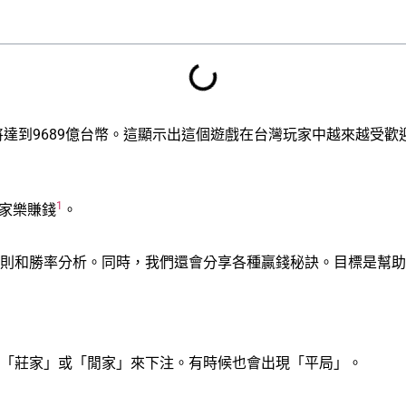
將達到9689億台幣。這顯示出這個遊戲在台灣玩家中越來越受
1
百家樂賺錢
。
則和勝率分析。同時，我們還會分享各種贏錢秘訣。目標是幫助
「莊家」或「閒家」來下注。有時候也會出現「平局」。