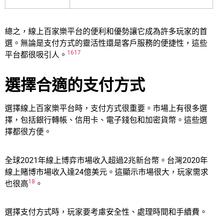
總之，線上百家樂平台的便利和優勢讓它成為許多玩家的首
選。無論是支付方式的靈活性還是客戶服務的便捷性，這些
16
17
平台都很吸引人。
選擇合適的支付方式
選擇線上百家樂平台時，支付方式很重要。市場上有很多選
擇，包括銀行轉帳、信用卡、電子錢包和加密貨幣。這些選
擇都很方便。
全球2021年線上博弈市場收入超過2兆新台幣。台灣2020年
線上賭博市場收入達24億美元。這顯示市場很大，玩家需求
18
也很高
。
選擇支付方式時，玩家要考慮安全性、處理時間和手續費。