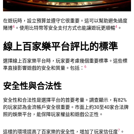
在遊玩時，設立預算並遵守它很重要。這可以幫助避免過度
4
4
賭博
。使用比特幣等安全支付方式也能讓遊玩更順暢
。
線上百家樂平台評比的標準
選擇線上百家樂平台時，玩家要考慮幾個重要標準。這些標
6
準直接影響遊戲的安全和質量。包括：
安全性與合法性
安全性和合法性是選擇平台的首要考量。調查顯示，有82%
的玩家認為金流帳戶安全很重要。市面上約30至40家合法牌
照的娛樂平台，能保障玩家權益和遊戲公正性。
7
這樣的環境提高了百家樂的安全性，增加了玩家信任度
。