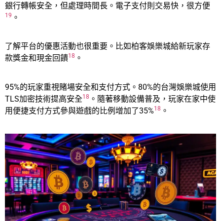
銀行轉帳安全，但處理時間長。電子支付則交易快，很方便
19
。
了解平台的優惠活動也很重要。比如柏客娛樂城給新玩家存
18
款獎金和現金回饋
。
95%的玩家重視賭場安全和支付方式。80%的台灣娛樂城使用
18
TLS加密技術提高安全
。隨著移動設備普及，玩家在家中使
18
用便捷支付方式參與遊戲的比例增加了35%
。