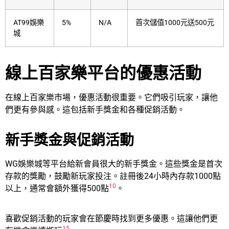
AT99娛樂
5%
N/A
首次儲值1000元送500元
城
線上百家樂平台的優惠活動
在線上百家樂市場，優惠活動很重要。它們吸引玩家，讓他
們更有參與感。這包括新手獎金和各種促銷活動。
新手獎金與促銷活動
WG娛樂城等平台給新會員很大的新手獎金。這些獎金是首次
存款的獎勵，鼓勵新玩家投注。註冊後24小時內存款1000點
10
以上，通常會額外獲得500點
。
喜歡促銷活動的玩家會在節慶時找到更多優惠。這讓他們更
15