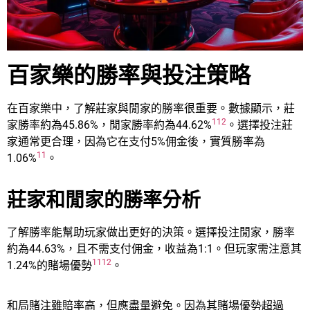
百家樂的勝率與投注策略
在百家樂中，了解莊家與閒家的勝率很重要。數據顯示，莊
11
2
家勝率約為45.86%，閒家勝率約為44.62%
。選擇投注莊
家通常更合理，因為它在支付5%佣金後，實質勝率為
11
1.06%
。
莊家和閒家的勝率分析
了解勝率能幫助玩家做出更好的決策。選擇投注閒家，勝率
約為44.63%，且不需支付佣金，收益為1:1。但玩家需注意其
11
12
1.24%的賭場優勢
。
和局賭注雖賠率高，但應盡量避免。因為其賭場優勢超過