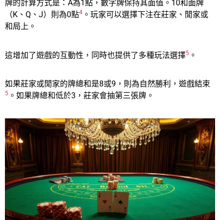
牌的計算方式是：A為1點，數字牌保持其面值。10和面牌
4
（K、Q、J）則為0點
。玩家可以選擇下注在莊家、閒家或
和局上。
5
這增加了遊戲的互動性，同時也提供了多種玩法選擇
。
如果莊家或閒家的牌總和是8或9，則為自然勝利，遊戲結束
5
。如果牌總和低於3，莊家會抽第三張牌。