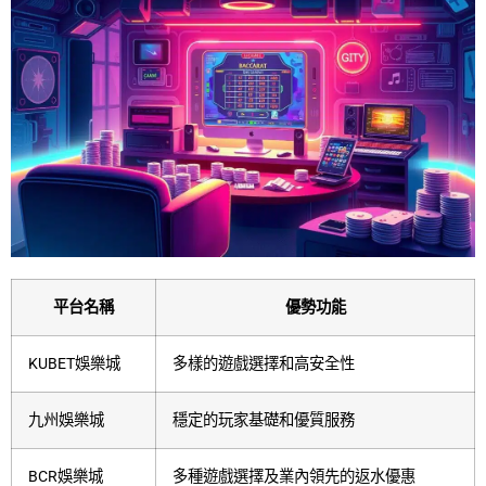
平台名稱
優勢功能
KUBET娛樂城
多樣的遊戲選擇和高安全性
九州娛樂城
穩定的玩家基礎和優質服務
BCR娛樂城
多種遊戲選擇及業內領先的返水優惠