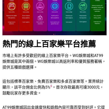
熱門的線上百家樂平台推薦
市場上有許多受歡迎的線上百家樂平台。WG娛樂城和AT99
娛樂城是其中兩個。WG娛樂城以高返利率和優質服務著稱，
提供五種遊戲選擇。
這包括標準百家樂、免費百家樂和多桌百家樂等。業界統計
8
顯示，該平台佣金比例為5%
。首次存款最高可達3000元，
鼓勵玩家存更多資金。
AT99娛樂城因出金速度快和遊戲內容可靠而受到好評。它提