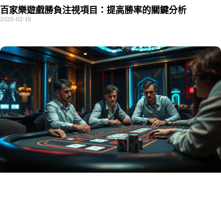
百家樂遊戲勝負注視項目：提高勝率的關鍵分析
2025-02-19