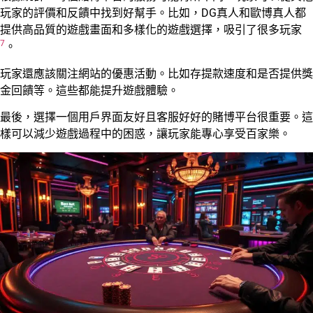
玩家的評價和反饋中找到好幫手。比如，DG真人和歐博真人都
提供高品質的遊戲畫面和多樣化的遊戲選擇，吸引了很多玩家
7
。
玩家還應該關注網站的優惠活動。比如存提款速度和是否提供獎
金回饋等。這些都能提升遊戲體驗。
最後，選擇一個用戶界面友好且客服好好的賭博平台很重要。這
樣可以減少遊戲過程中的困惑，讓玩家能專心享受百家樂。