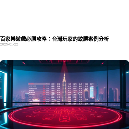
百家樂遊戲必勝攻略：台灣玩家的致勝案例分析
2025-01-22