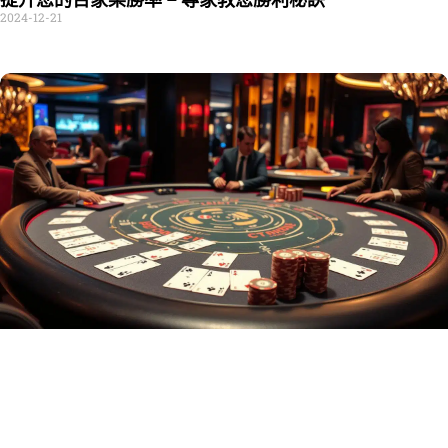
2024-12-21