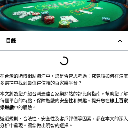
目錄
在台灣的賭博網站海洋中，您是否曾思考過：究竟該如何在這麼
多選擇中找到最值得信賴的百家樂平台？
本文將為您介紹台灣最佳百家樂網站的評比與指南。幫助您了解
每個平台的特點，保障遊戲的安全性和樂趣。提升您在
線上百家
樂遊戲
中的體驗。
遊戲規則、合法性、安全性及客戶評價等因素，都在本文的深入
分析中呈現。讓您做出明智的選擇。