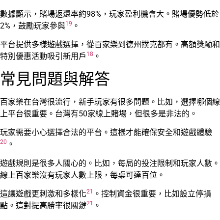
數據顯示，賭場返還率約98%，玩家盈利機會大。賭場優勢低於
19
2%，鼓勵玩家參與
。
平台提供多樣遊戲選擇，從百家樂到德州撲克都有。高額獎勵和
18
特別優惠活動吸引新用戶
。
常見問題與解答
百家樂在台灣很流行，新手玩家有很多問題。比如，選擇哪個線
上平台很重要。台灣有50家線上賭場，但很多是非法的。
玩家需要小心選擇合法的平台。這樣才能確保安全和遊戲體驗
20
。
遊戲規則是很多人關心的。比如，每局的投注限制和玩家人數。
線上百家樂沒有玩家人數上限，每桌可達百位。
21
這讓遊戲更刺激和多樣化
。控制資金很重要，比如設立停損
21
點。這對提高勝率很關鍵
。