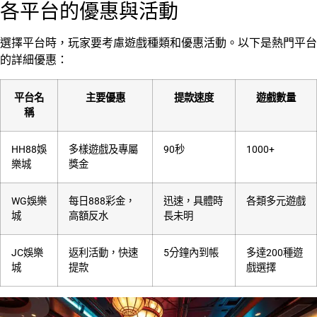
各平台的優惠與活動
選擇平台時，玩家要考慮遊戲種類和優惠活動。以下是熱門平台
的詳細優惠：
平台名
主要優惠
提款速度
遊戲數量
稱
HH88娛
多樣遊戲及專屬
90秒
1000+
樂城
獎金
WG娛樂
每日888彩金，
迅速，具體時
各類多元遊戲
城
高額反水
長未明
JC娛樂
返利活動，快速
5分鐘內到帳
多達200種遊
城
提款
戲選擇