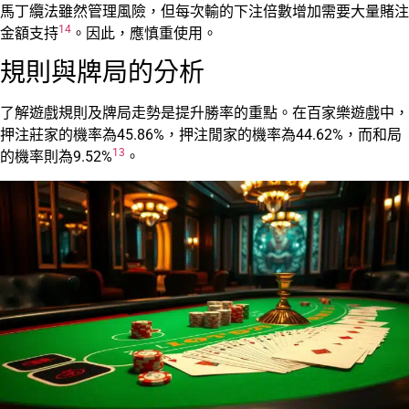
馬丁纜法雖然管理風險，但每次輸的下注倍數增加需要大量賭注
14
金額支持
。因此，應慎重使用。
規則與牌局的分析
了解遊戲規則及牌局走勢是提升勝率的重點。在百家樂遊戲中，
押注莊家的機率為45.86%，押注閒家的機率為44.62%，而和局
13
的機率則為9.52%
。