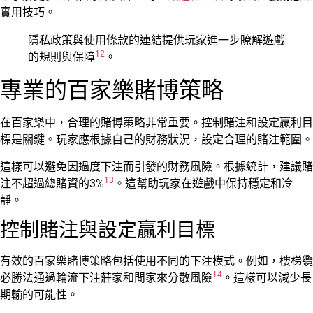
實用技巧。
隱私政策與使用條款的連結提供玩家進一步瞭解遊戲
12
的規則與保障
。
專業的百家樂賭博策略
在百家樂中，合理的賭博策略非常重要。控制賭注和設定贏利目
標是關鍵。玩家應根據自己的財務狀況，設定合理的賭注範圍。
這樣可以避免因過度下注而引發的財務風險。根據統計，建議賭
13
注不超過總賭資的3%
。這幫助玩家在遊戲中保持穩定和冷
靜。
控制賭注與設定贏利目標
有效的百家樂賭博策略包括使用不同的下注模式。例如，樓梯纜
14
必勝法通過輪流下注莊家和閒家來分散風險
。這樣可以減少長
期輸的可能性。