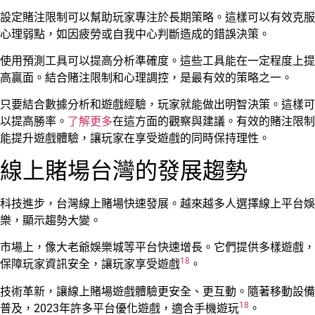
設定賭注限制可以幫助玩家專注於長期策略。這樣可以有效克服
心理弱點，如因疲勞或自我中心判斷造成的錯誤決策。
使用預測工具可以提高分析準確度。這些工具能在一定程度上提
高贏面。結合賭注限制和心理調控，是最有效的策略之一。
只要結合數據分析和遊戲經驗，玩家就能做出明智決策。這樣可
以提高勝率。
了解更多
在這方面的觀察與建議。有效的賭注限制
能提升遊戲體驗，讓玩家在享受遊戲的同時保持理性。
線上賭場台灣的發展趨勢
科技進步，台灣線上賭場快速發展。越來越多人選擇線上平台娛
樂，顯示趨勢大變。
市場上，像大老爺娛樂城等平台快速增長。它們提供多樣遊戲，
18
保障玩家資訊安全，讓玩家享受遊戲
。
技術革新，讓線上賭場遊戲體驗更安全、更互動。隨著移動設備
18
普及，2023年許多平台優化遊戲，適合手機遊玩
。