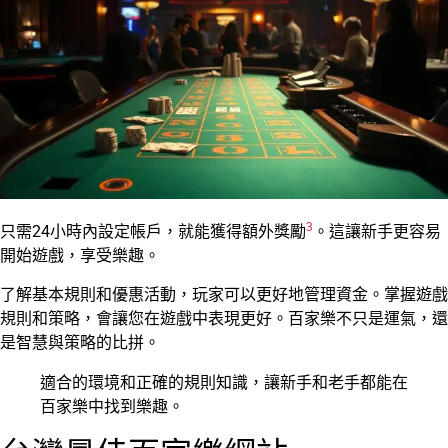
3
只需24小時內設定帳戶，就能獲得額外獎勵
。這讓新手更容易
開始遊戲，享受樂趣。
了解基本規則和優惠活動，玩家可以更好地管理資金。掌握遊戲
規則和策略，會讓您在遊戲中表現更好。百家樂不只是運氣，還
是智慧與策略的比拼。
適合的環境和正確的規則知識，讓新手和老手都能在
百家樂中找到樂趣。