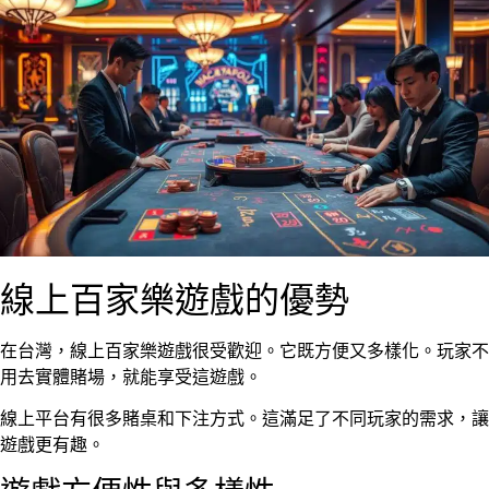
線上百家樂遊戲的優勢
在台灣，線上百家樂遊戲很受歡迎。它既方便又多樣化。玩家不
用去實體賭場，就能享受這遊戲。
線上平台有很多賭桌和下注方式。這滿足了不同玩家的需求，讓
遊戲更有趣。