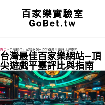
百家樂實驗室
GoBet.tw
首頁
»
台灣最佳百家樂網站—頂尖遊戲平臺評比與指南
台灣最佳百家樂網站—頂
尖遊戲平臺評比與指南