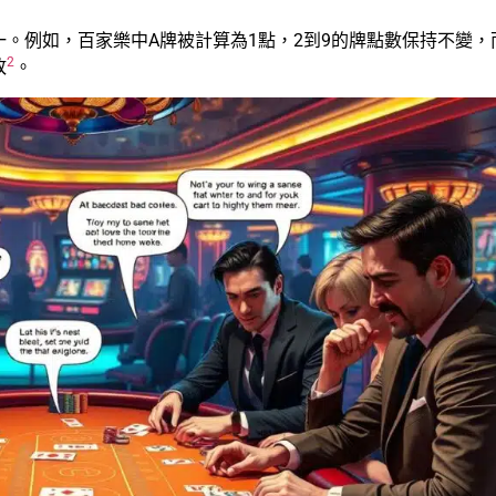
例如，百家樂中A牌被計算為1點，2到9的牌點數保持不變，而1
2
敗
。