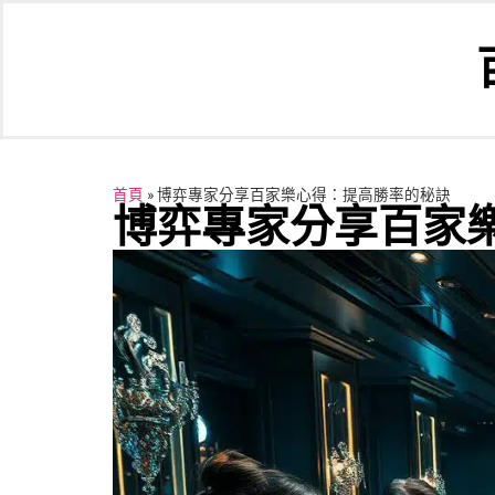
首頁
»
博弈專家分享百家樂心得：提高勝率的秘訣
博弈專家分享百家