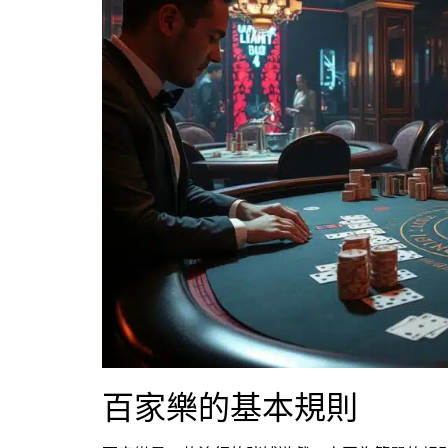
百家樂的基本規則