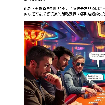
此外，對於遊戲規則的不足了解也是常見原因之一。
的缺乏可能影響玩家的策略選擇，導致連續的失