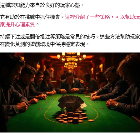
這種認知能力來自於良好的玩家心態。
它有助於在挑戰中抓住機會。
這裡介紹了一些策略，可以幫助玩
家提升心理素質
。
持續下注或是翻倍投注等策略是常見的技巧。這些方法幫助玩家
在變化莫測的遊戲環境中保持穩定表現。