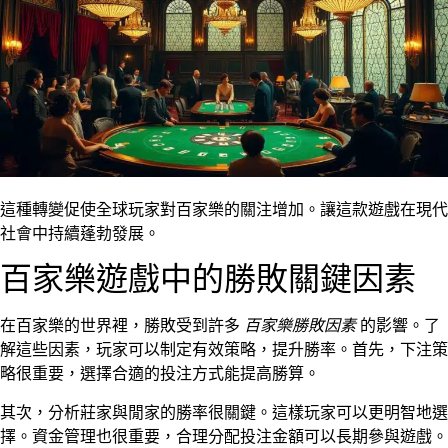
這種轉變促使全球玩家對百家樂的關注增加。讓這款遊戲在現代
社會中持續蓬勃發展。
百家樂遊戲中的勝敗關鍵因素
在百家樂的世界裡，勝敗受到許多
百家樂勝敗因素
的影響。了
解這些因素，玩家可以制定有效策略，提升勝率。首先，下注策
略很重要，選擇合適的投注方式能提高勝算。
其次，分析莊家與閒家的勝率很關鍵。這樣玩家可以更明智地選
擇。資金管理也很重要，合理分配投注金額可以長期參與遊戲。