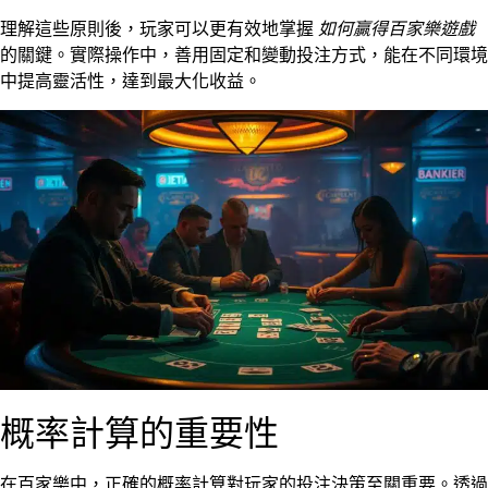
理解這些原則後，玩家可以更有效地掌握
如何贏得百家樂遊戲
的關鍵。實際操作中，善用固定和變動投注方式，能在不同環境
中提高靈活性，達到最大化收益。
概率計算的重要性
在百家樂中，正確的概率計算對玩家的投注決策至關重要。透過