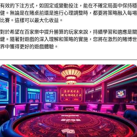
有效的下注方式，如固定或變動投注，能在不確定局面中保持穩
健。無論是在賭桌前還是進行心理調整時，都要將策略融入每場
比賽。這樣可以最大化收益。
對於希望在百家樂中提升勝算的玩家來說，持續學習和適應是關
鍵。隨著對遊戲的深入理解和策略的實施，您將在激烈的賭博世
界中獲得更好的遊戲體驗。