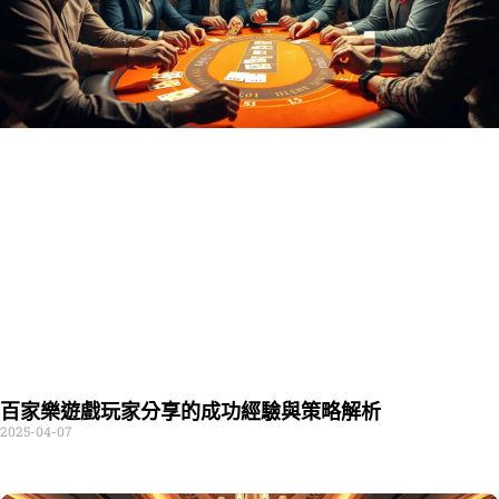
百家樂遊戲玩家分享的成功經驗與策略解析
2025-04-07