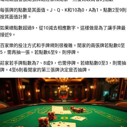
每張牌的點數是其面值。J、Q、K和10為0，A為1。點數2至9則
按其面值計算。
如果總點數超過9，從10減去相應數字。這樣做是為了讓手牌最
接近9。
百家樂的投注方式和手牌規則很複雜。閒家的兩張牌若點數0至
5，需再抽一張。若點數6至9，則停牌。
莊家若手牌點數為7、8或9，也需停牌。若總點數0至3，則需抽
牌。4至6則看閒家的第三張牌決定是否抽牌。