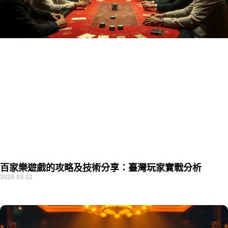
百家樂遊戲的攻略及技術分享：臺灣玩家實戰分析
2025-03-22