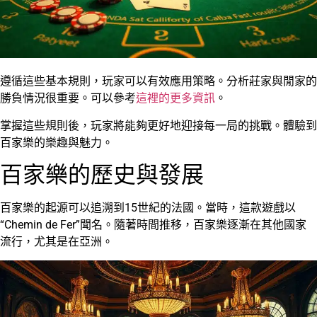
遵循這些基本規則，玩家可以有效應用策略。分析莊家與閒家的
勝負情況很重要。可以參考
這裡的更多資訊
。
掌握這些規則後，玩家將能夠更好地迎接每一局的挑戰。體驗到
百家樂的樂趣與魅力。
百家樂的歷史與發展
百家樂的起源可以追溯到15世紀的法國。當時，這款遊戲以
“Chemin de Fer”聞名。隨著時間推移，百家樂逐漸在其他國家
流行，尤其是在亞洲。