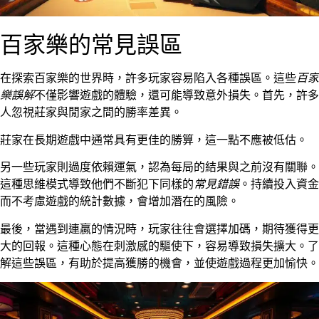
百家樂的常見誤區
在探索百家樂的世界時，許多玩家容易陷入各種誤區。這些
百家
樂誤解
不僅影響遊戲的體驗，還可能導致意外損失。首先，許多
人忽視莊家與閒家之間的勝率差異。
莊家在長期遊戲中通常具有更佳的勝算，這一點不應被低估。
另一些玩家則過度依賴運氣，認為每局的結果與之前沒有關聯。
這種思維模式導致他們不斷犯下同樣的
常見錯誤
。持續投入資金
而不考慮遊戲的統計數據，會增加潛在的風險。
最後，當遇到連贏的情況時，玩家往往會選擇加碼，期待獲得更
大的回報。這種心態在刺激感的驅使下，容易導致損失擴大。了
解這些誤區，有助於提高獲勝的機會，並使遊戲過程更加愉快。