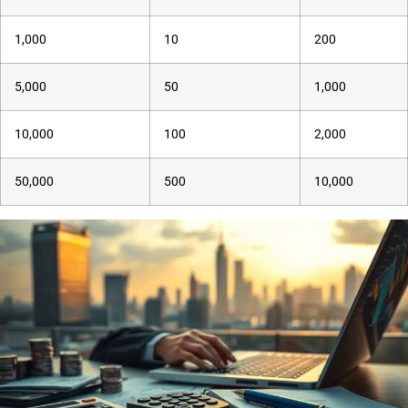
1,000
10
200
5,000
50
1,000
10,000
100
2,000
50,000
500
10,000